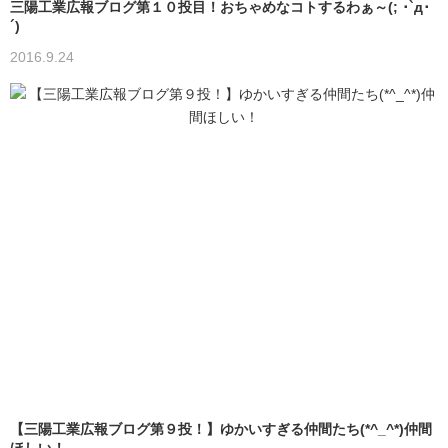
三陽工業広報ブログ第１０投目！おちゃめなコトするわぁ～(; ･`д･
´)
2016.9.24
【三陽工業広報ブログ第９投！】ゆかいすぎる仲間たち(*^_^*)仲間
ほしい！