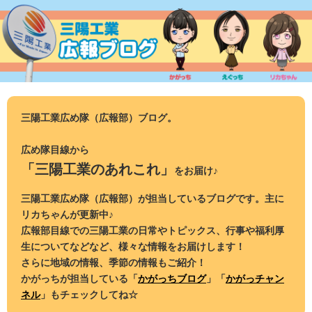
コ
ン
テ
ン
ツ
へ
ス
三陽工業広め隊（広報部）ブログ。
キ
ッ
広め隊目線から
プ
「三陽工業のあれこれ」
をお届け♪
三陽工業広め隊（広報部）が担当しているブログです。主に
リカちゃんが更新中♪
広報部目線での三陽工業の日常やトピックス、行事や福利厚
生についてなどなど、様々な情報をお届けします！
さらに地域の情報、季節の情報もご紹介！
かがっちが担当している「
かがっちブログ
」「
かがっチャン
ネル
」もチェックしてね☆