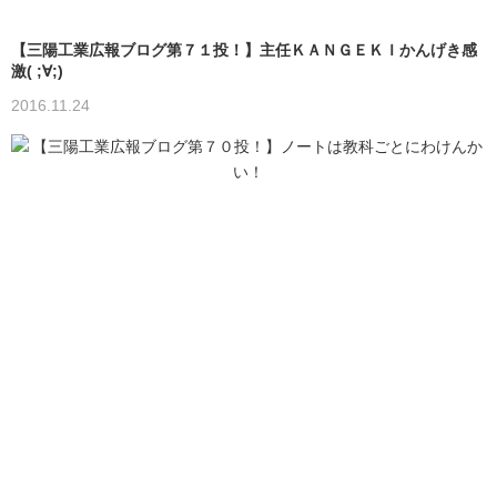
【三陽工業広報ブログ第７１投！】主任ＫＡＮＧＥＫＩかんげき感
激( ;∀;)
2016.11.24