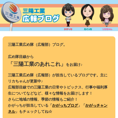
コ
ン
テ
ン
ツ
へ
ス
三陽工業広め隊（広報部）ブログ。
キ
ッ
広め隊目線から
プ
「三陽工業のあれこれ」
をお届け♪
三陽工業広め隊（広報部）が担当しているブログです。主に
リカちゃんが更新中♪
広報部目線での三陽工業の日常やトピックス、行事や福利厚
生についてなどなど、様々な情報をお届けします！
さらに地域の情報、季節の情報もご紹介！
かがっちが担当している「
かがっちブログ
」「
かがっチャン
ネル
」もチェックしてね☆