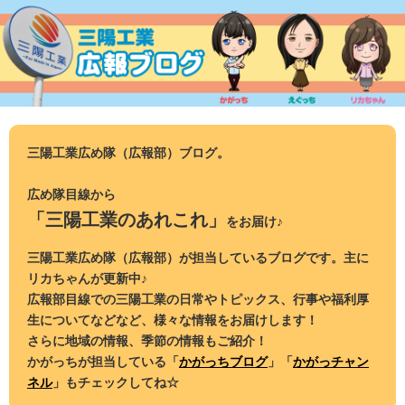
コ
ン
テ
ン
ツ
へ
ス
三陽工業広め隊（広報部）ブログ。
キ
ッ
広め隊目線から
プ
「三陽工業のあれこれ」
をお届け♪
三陽工業広め隊（広報部）が担当しているブログです。主に
リカちゃんが更新中♪
広報部目線での三陽工業の日常やトピックス、行事や福利厚
生についてなどなど、様々な情報をお届けします！
さらに地域の情報、季節の情報もご紹介！
かがっちが担当している「
かがっちブログ
」「
かがっチャン
ネル
」もチェックしてね☆