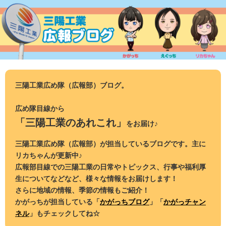
コ
ン
テ
ン
ツ
へ
ス
三陽工業広め隊（広報部）ブログ。
キ
ッ
広め隊目線から
プ
「三陽工業のあれこれ」
をお届け♪
三陽工業広め隊（広報部）が担当しているブログです。主に
リカちゃんが更新中♪
広報部目線での三陽工業の日常やトピックス、行事や福利厚
生についてなどなど、様々な情報をお届けします！
さらに地域の情報、季節の情報もご紹介！
かがっちが担当している「
かがっちブログ
」「
かがっチャン
ネル
」もチェックしてね☆