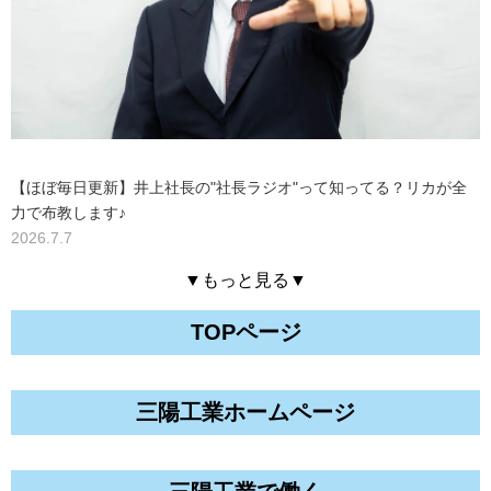
【ほぼ毎日更新】井上社長の"社長ラジオ"って知ってる？リカが全
力で布教します♪
2026.7.7
▼もっと見る▼
TOPページ
三陽工業ホームページ