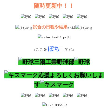
随時更新中！！
試合の日程や結果
etcは
ぽち
ここを
してね
↑
↑
三陽工業野球部
応援よろしくお願いしま
す