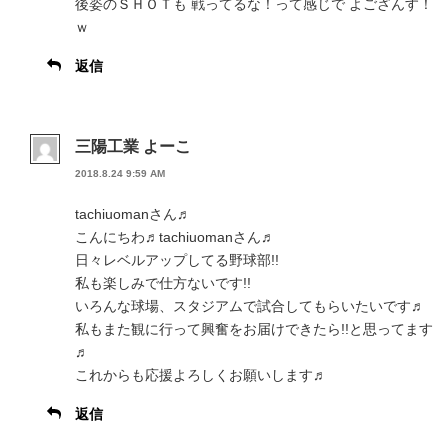
後姿のＳＨＯＴも 戦ってるな！って感じで よござんす！
ｗ
返信
三陽工業 よーこ
2018.8.24 9:59 AM
tachiuomanさん♬
こんにちわ♬tachiuomanさん♬
日々レベルアップしてる野球部!!
私も楽しみで仕方ないです!!
いろんな球場、スタジアムで試合してもらいたいです♬
私もまた観に行って興奮をお届けできたら!!と思ってます
♬
これからも応援よろしくお願いします♬
返信