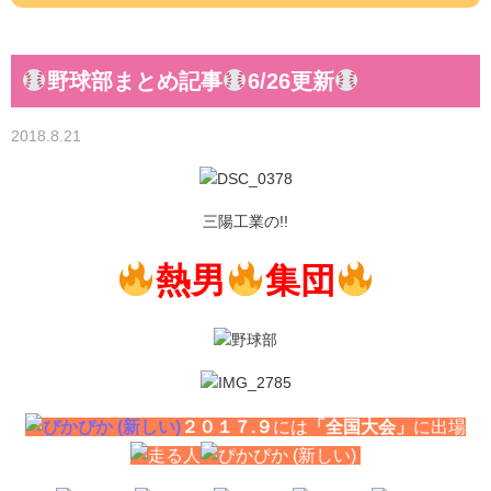
野球部まとめ記事
6/26更新
2018.8.21
三陽工業の!!
熱男
集団
２０１７.９
には
「全国大会」
に出場