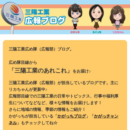
コ
ン
テ
ン
ツ
へ
ス
三陽工業広め隊（広報部）ブログ。
キ
ッ
広め隊目線から
プ
「三陽工業のあれこれ」
をお届け♪
三陽工業広め隊（広報部）が担当しているブログです。主に
リカちゃんが更新中♪
広報部目線での三陽工業の日常やトピックス、行事や福利厚
生についてなどなど、様々な情報をお届けします！
さらに地域の情報、季節の情報もご紹介！
かがっちが担当している「
かがっちブログ
」「
かがっチャン
ネル
」もチェックしてね☆