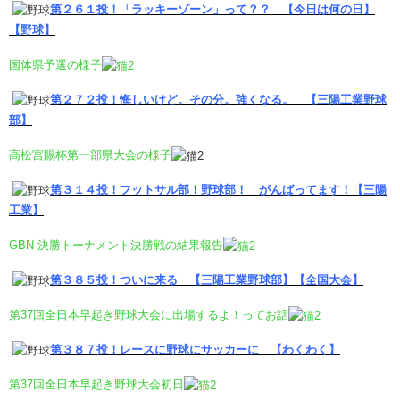
第２６１投！「ラッキーゾーン」って？？
【今日は何の日】
【野球】
国体県予選の様子
第２７２投！悔しいけど。その分。強くなる。
【三陽工業野球
部】
高松宮賜杯第一部県大会の様子
第３１４投！フットサル部！野球部！
がんばってます！【三陽
工業】
GBN 決勝トーナメント決勝戦の結果報告
第
３８５投！ついに来る
【三陽工業野球部】【全国大会】
第37回全日本早起き野球大会に出場するよ！ってお話
第３８７投！レースに野球にサッカーに
【わくわく】
第37回全日本早起き野球大会初日