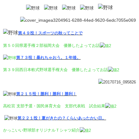
第４９投！スポーツの秋ってことで
第５０回県選手権２部福岡大会 優勝したよってお話
第７３投！暴れちゃおう。１年後。
第３９回西日本軟式野球選手権大会 優勝したよってお話
第２１５投！勝利！勝利！勝利！
高松宮 支部予選・国民体育大会 支部代表戦 試合結果
第２２１投！夏がきたの？くらいあったかい日。
かっこいい野球部オリジナルＴシャツ紹介