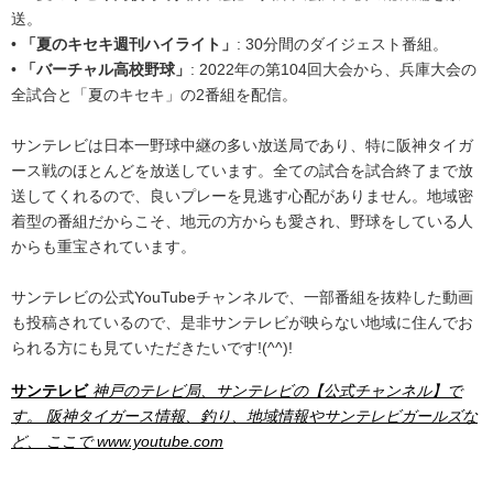
送。
•
「夏のキセキ週刊ハイライト」
: 30分間のダイジェスト番組。
•
「バーチャル高校野球」
: 2022年の第104回大会から、兵庫大会の
全試合と「夏のキセキ」の2番組を配信。
サンテレビは日本一野球中継の多い放送局であり、特に阪神タイガ
ース戦のほとんどを放送しています。全ての試合を試合終了まで放
送してくれるので、良いプレーを見逃す心配がありません。地域密
着型の番組だからこそ、地元の方からも愛され、野球をしている人
からも重宝されています。
サンテレビの公式YouTubeチャンネルで、一部番組を抜粋した動画
も投稿されているので、是非サンテレビが映らない地域に住んでお
られる方にも見ていただきたいです!(^^)!
サンテレビ
神戸のテレビ局、サンテレビの【公式チャンネル】で
す。 阪神タイガース情報、釣り、地域情報やサンテレビガールズな
ど、 ここで
www.youtube.com
.