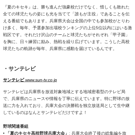
『夏のキセキ』は、勝ち進んだ強豪校だけでなく、惜しくも敗れた
全ての球児たちの姿にも光を当てて「誰もが主役」であることを伝
える番組でもあります。兵庫県⼤会は全国の中でも参加校がとりわ
け多く、毎年、予選参加出場校ランキングの上位5位以内にはいる激
戦区です。それだけ沢⼭のチームと球児たちがそれぞれ「甲子園」
を胸に、日々練習に励み、熱戦を繰り広げています。こうした高校
球児たちの軌跡が毎年、兵庫県に感動を届けているんです。
・サンテレビ
サンテレビ
www.sun-tv.co.jp
サンテレビは兵庫県を放送対象地域とする地域密着型のテレビ局
で、兵庫県のニュースや情報を丁寧に伝えています。特に野球の放
送に力を入れており、兵庫大会の決勝戦を独立放送局として生中継
しているのはなんとサンテレビだけですよ！
野球関連番組
•
「夏のキセキ高校野球兵庫大会」
: 兵庫大会終了後の総集編を放