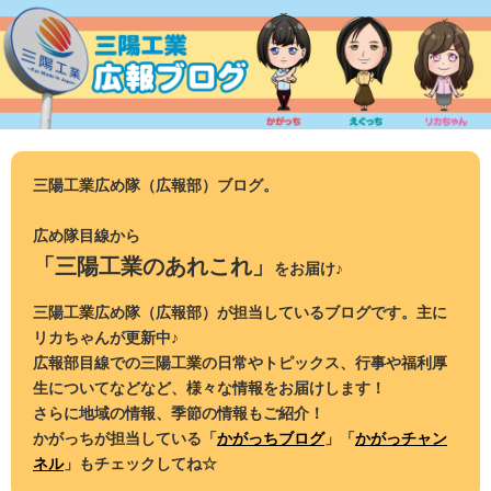
コ
ン
テ
ン
ツ
へ
ス
三陽工業広め隊（広報部）ブログ。
キ
ッ
広め隊目線から
プ
「三陽工業のあれこれ」
をお届け♪
三陽工業広め隊（広報部）が担当しているブログです。主に
リカちゃんが更新中♪
広報部目線での三陽工業の日常やトピックス、行事や福利厚
生についてなどなど、様々な情報をお届けします！
さらに地域の情報、季節の情報もご紹介！
かがっちが担当している「
かがっちブログ
」「
かがっチャン
ネル
」もチェックしてね☆