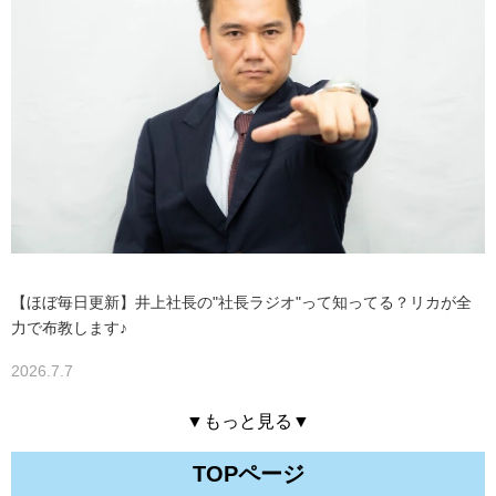
【ほぼ毎日更新】井上社長の"社長ラジオ"って知ってる？リカが全
力で布教します♪
2026.7.7
▼もっと見る▼
TOPページ