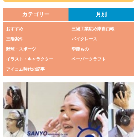
カテゴリー
月別
おすすめ
三陽工業広め隊自由帳
三陽案件
バイクレース
野球・スポーツ
季節もの
イラスト・キャラクター
ペーパークラフト
アイコム時代の記事