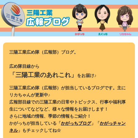
コ
ン
テ
ン
ツ
へ
ス
三陽工業広め隊（広報部）ブログ。
キ
ッ
広め隊目線から
プ
「三陽工業のあれこれ」
をお届け♪
三陽工業広め隊（広報部）が担当しているブログです。主に
リカちゃんが更新中♪
広報部目線での三陽工業の日常やトピックス、行事や福利厚
生についてなどなど、様々な情報をお届けします！
さらに地域の情報、季節の情報もご紹介！
かがっちが担当している「
かがっちブログ
」「
かがっチャン
ネル
」もチェックしてね☆