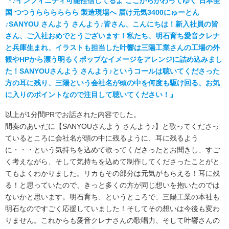
『♪インフィニティ可能性信じてるよ ここからかわってゆく 日本全
国 つつうらららららら 製造現場へ 届け元気3400にゅーとん
♪SANYOU さんよう さんよう♪皆さん、こんにちは！新入社員の皆
さん、ご入社おめでとうございます！私たち、明石育ち愛音クレナ
と兵庫生まれ、イラストも担当した叶響は三陽工業さんの工場の外
観やHPから漂う明るくポップなイメージをアレンジに詰め込みまし
た！SANYOUさんよう さんよう♪というコールは聴いてくださった
方の耳に残り、三陽という会社名が頭の中を何度も駆け回る、お気
に入りのポイントなので注目して聴いてください！』
以上が1分間PRでお話された内容でした。
間奏のあいだに【SANYOUさんよう さんよう♪】と歌ってくださっ
ているところに会社名が頭の中に残るように、耳に残るよう
に・・・という気持ちを込めて歌ってくださったとお聞きし、すご
く考えながら、そして気持ちを込めて制作してくださったことがと
てもよくわかりました。リカもその部分は元気がもらえる！耳に残
る！と思っていたので、きっと多くの方が同じ想いを抱いたのでは
ないかと思います。明石育ち、というところで、三陽工業の本社も
明石なのですごく応援していました！そしてその想いは今後も変わ
りません。これからも愛音クレナさんの歌唱力、そして叶響さんの