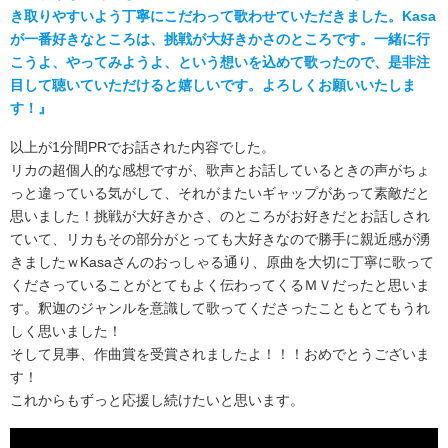
き取りやすいよう丁寧にこだわって歌わせていただきました。Kasa
が一番好きなところは、挑戦が大好きかさのところです。一緒に行
こうよ、やってみようよ、という想いを込めて歌ったので、是非注
目して聴いていただけると嬉しいです。よろしくお願いいたしま
す！』
以上が1分間PRでお話された内容でした。
リカの超個人的な感想ですが、歌声とお話しているときの声がちょ
っと違っている気がして、それがまたいギャップがあって素敵だと
思いました！挑戦が大好きかさ、のところがお好きだとお話しされ
ていて、リカもその部分がとっても大好きなので勝手に親近感が湧
きましたｗKasaさんのおっしゃる通り、原曲を大切に丁寧に歌って
くださっていることがとてもよく伝わってくるＭＶだったと思いま
す。釈迦のジャンルを意識して歌ってくださったこともとてもうれ
しく思いました！
そして見事、作曲賞を受賞されましたよ！！！おめでとうございま
す！
これからもずっと応援し続けたいと思います。