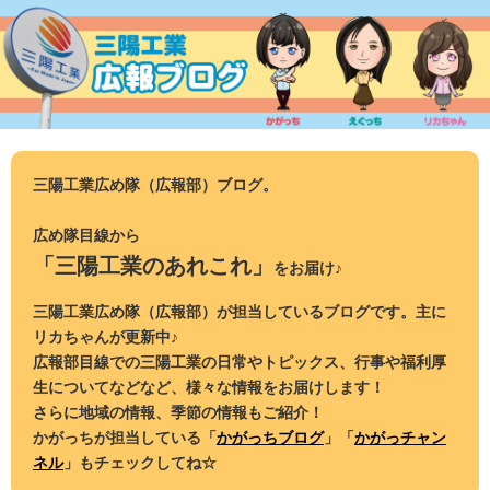
コ
ン
テ
ン
ツ
へ
ス
三陽工業広め隊（広報部）ブログ。
キ
ッ
広め隊目線から
プ
「三陽工業のあれこれ」
をお届け♪
三陽工業広め隊（広報部）が担当しているブログです。主に
リカちゃんが更新中♪
広報部目線での三陽工業の日常やトピックス、行事や福利厚
生についてなどなど、様々な情報をお届けします！
さらに地域の情報、季節の情報もご紹介！
かがっちが担当している「
かがっちブログ
」「
かがっチャン
ネル
」もチェックしてね☆