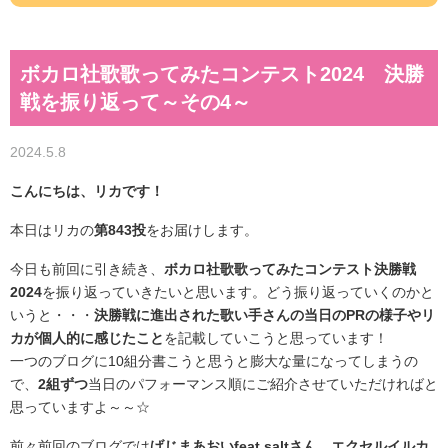
ボカロ社歌歌ってみたコンテスト2024 決勝
戦を振り返って～その4～
2024.5.8
こんにちは、リカです！
本日はリカの
第843投
をお届けします。
今日も前回に引き続き、
ボカロ社歌歌ってみたコンテスト決勝戦
2024
を振り返っていきたいと思います。どう振り返っていくのかと
いうと・・・
決勝戦に進出された歌い手さんの当日のPRの様子やリ
カが個人的に感じたこと
を記載していこうと思っています！
一つのブログに10組分書こうと思うと膨大な量になってしまうの
で、
2組ずつ
当日のパフォーマンス順にご紹介させていただければと
思っていますよ～～☆
前々前回のブログでは
げじまあおいfeat.saltさん、エクセルイルカ