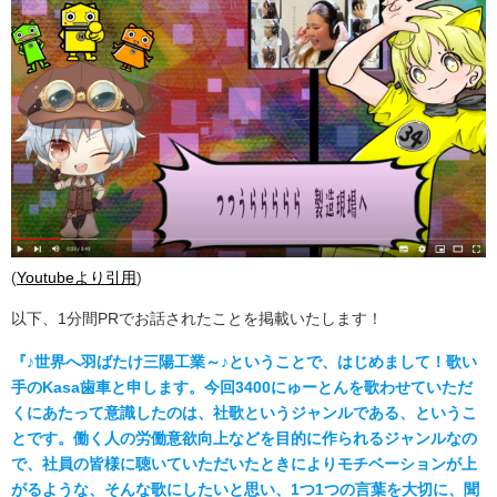
(
Youtubeより引用
)
以下、1分間PRでお話されたことを掲載いたします！
『♪世界へ羽ばたけ三陽工業～♪ということで、はじめまして！歌い
手のKasa歯車と申します。今回3400にゅーとんを歌わせていただ
くにあたって意識したのは、社歌というジャンルである、というこ
とです。働く人の労働意欲向上などを目的に作られるジャンルなの
で、社員の皆様に聴いていただいたときによりモチベーションが上
がるような、そんな歌にしたいと思い、1つ1つの言葉を大切に、聞