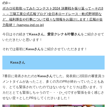
の3～
ボカロ社歌歌ってみたコンテスト2024 決勝戦を振り返って～その3
～ – 三陽工業公式広報ブログ |全日本ロードレース・軟式野球部な
ど、福利厚生や行事について様々な情報をお届けします！広報が全
力取材！ (sanyou-ind.co.jp)
今日はその続きで
Kasaさん、愛音クレナ＆叶響さん
をご紹介させて
いただきたいと思います！
それでは最初に
Kasaさん
をご紹介させていただきます！
Kasaさん
7番目に発表されたのが
Kasaさん
でした。発表前に2回目の審査員コ
メントタイムがあったこと、多くの方のPRが終わっていたこともあ
り、とても緊張されていたのではないかな？とリカは思います。リ
カだととても緊張しちゃうので・・・(>_<)ですが緊張を全く感じさ
せない堂々としたPRをしてくださいました！