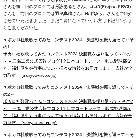
さん
を前々回のブログでは
月詠あるとさん、LiLiN(Project FRVS)
さん
を、前回のブログでは
羽良真晴さん、ゆずゆら。さん
をご紹介
させていただきました。まだご覧になっていない方は下記リンクよ
りご覧くださいね。
▼ボカロ社歌歌ってみたコンテスト2024 決勝戦を振り返って～そ
の1～
ボカロ社歌歌ってみたコンテスト2024 決勝戦を振り返って～その1
～ – 三陽工業公式広報ブログ |全日本ロードレース・軟式野球部な
ど、福利厚生や行事について様々な情報をお届けします！広報が全
力取材！ (sanyou-ind.co.jp)
▼ボカロ社歌歌ってみたコンテスト2024 決勝戦を振り返って～そ
の2～
ボカロ社歌歌ってみたコンテスト2024 決勝戦を振り返って～その2
～ – 三陽工業公式広報ブログ |全日本ロードレース・軟式野球部な
ど、福利厚生や行事について様々な情報をお届けします！広報が全
力取材！ (sanyou-ind.co.jp)
▼ボカロ社歌歌ってみたコンテスト2024 決勝戦を振り返って～そ