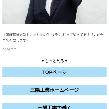
【ほぼ毎日更新】井上社長の"社長ラジオ"って知ってる？リカが全
力で布教します♪
2026.7.7
▼もっと見る▼
TOPページ
三陽工業ホームページ
三陽工業で働く