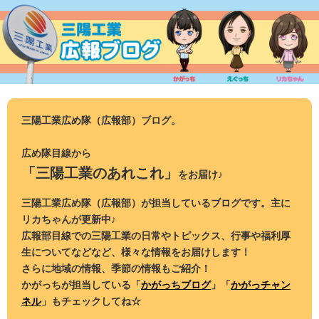
コ
ン
テ
ン
ツ
へ
ス
三陽工業広め隊（広報部）ブログ。
キ
ッ
広め隊目線から
プ
「三陽工業のあれこれ」
をお届け♪
三陽工業広め隊（広報部）が担当しているブログです。主に
リカちゃんが更新中♪
広報部目線での三陽工業の日常やトピックス、行事や福利厚
生についてなどなど、様々な情報をお届けします！
さらに地域の情報、季節の情報もご紹介！
かがっちが担当している「
かがっちブログ
」「
かがっチャン
ネル
」もチェックしてね☆