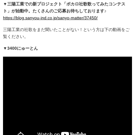
▼三陽工業での新プロジェクト「ボカロ社歌歌ってみたコンテス
ト」が始動中。たくさんのご応募お待ちしております♪
https://blog.sanyou-ind.co.jp/sanyo-matter/37450/
三陽工業の社歌をまだ聞いたことがない！という方は下の動画をご
覧ください。
▼3400にゅーとん