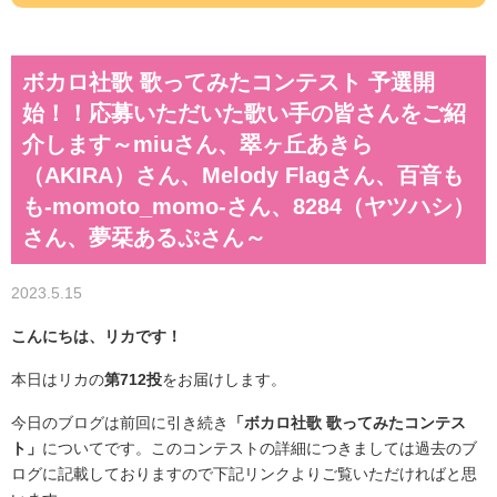
ボカロ社歌 歌ってみたコンテスト 予選開
始！！応募いただいた歌い手の皆さんをご紹
介します～miuさん、翠ヶ丘あきら
（AKIRA）さん、Melody Flagさん、百音も
も-momoto_momo-さん、8284（ヤツハシ）
さん、夢栞あるぷさん～
2023.5.15
こんにちは、リカです！
本日はリカの
第712投
をお届けします。
今日のブログは前回に引き続き
「ボカロ社歌 歌ってみたコンテス
ト」
についてです。このコンテストの詳細につきましては過去のブ
ログに記載しておりますので下記リンクよりご覧いただければと思