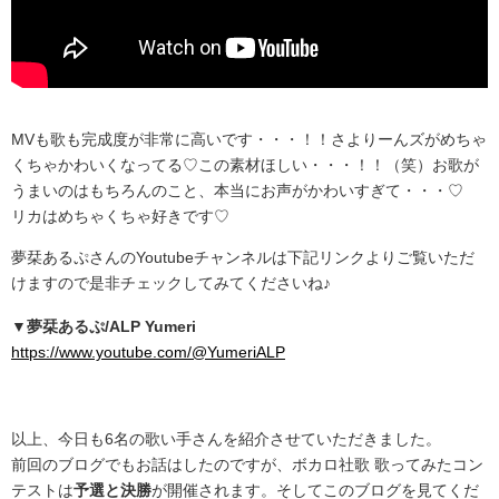
MVも歌も完成度が非常に高いです・・・！！さよりーんズがめちゃ
くちゃかわいくなってる♡この素材ほしい・・・！！（笑）お歌が
うまいのはもちろんのこと、本当にお声がかわいすぎて・・・♡
リカはめちゃくちゃ好きです♡
夢栞あるぷさんのYoutubeチャンネルは下記リンクよりご覧いただ
けますので是非チェックしてみてくださいね♪
▼夢栞あるぷ/ALP Yumeri
https://www.youtube.com/@YumeriALP
.
以上、今日も6名の歌い手さんを紹介させていただきました。
前回のブログでもお話はしたのですが、ボカロ社歌 歌ってみたコン
テストは
予選と決勝
が開催されます。そしてこのブログを見てくだ