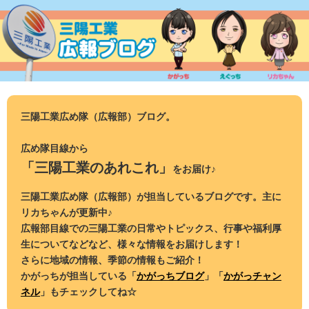
コ
ン
テ
ン
ツ
へ
ス
三陽工業広め隊（広報部）ブログ。
キ
ッ
広め隊目線から
プ
「三陽工業のあれこれ」
をお届け♪
三陽工業広め隊（広報部）が担当しているブログです。主に
リカちゃんが更新中♪
広報部目線での三陽工業の日常やトピックス、行事や福利厚
生についてなどなど、様々な情報をお届けします！
さらに地域の情報、季節の情報もご紹介！
かがっちが担当している「
かがっちブログ
」「
かがっチャン
ネル
」もチェックしてね☆