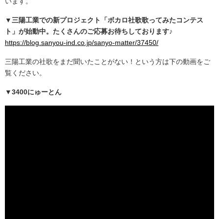
います。
▼三陽工業での新プロジェクト「ボカロ社歌歌ってみたコンテス
ト」が始動中。たくさんのご応募お待ちしております♪
https://blog.sanyou-ind.co.jp/sanyo-matter/37450/
三陽工業の社歌をまだ聞いたことがない！という方は下の動画をご
覧ください。
▼3400にゅーとん