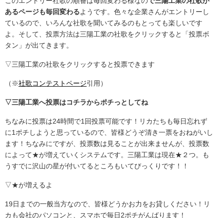
このエントリー社歌の順番は毎回変わる様なの
で三陽工業の社歌が
あるページも毎回変わる
ようです。色々な企業さんがエントリーし
ているので、いろんな社歌を聞いてみるのもとっても楽しいです
よ。そして、投票方法は三陽工業の社歌をクリックすると「投票ボ
タン」が出てきます。
▽三陽工業の社歌をクリックすると投票できます
（※
社歌コンテストページ
引用）
▽三陽工業へ投票はコチラからポチっとしてね
ちなみに投票は24時間で1回投票可能です！リカたちも毎日忘れず
に1ポチしようと思っているので、皆様どうぞ清き一票をおねがいし
ます！ちなみにですが、投票数は見ることが出来ませんが、投票数
によって★が増えていくシステムです。三陽工業は現在★２つ。も
うすでに沢山の星が付いてるところもいてびっくりです！！
▽★が増えるよ
19日までの一般当方なので、皆様どうかお力をお貸しください！リ
カも会社のパソコンと、スマホで毎日2ポチがんばります！