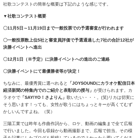
社歌コンテストの簡単な概要は下記のような感じです。
▼社歌コンテスト概要
〇11月5日～11月19日まで一般投票での予選審査が行われます
〇一般投票数上位5社と審査員評価で予選通過した7社の合計12社が
決勝イベントへ進出
〇12月1日（※予定）に決勝イベントへの進出のご連絡
〇決勝イベントにて最優勝者等が決定！
ちなみに、最優秀賞に選べれると
「JOYSOUNDにカラオケ配信日本
経済新聞の特集内でのご紹介と表彰状の授与」
が受けられます。カ
ラオケで
「SAY!YO！さよりん」
歌いたい・・・。(笑)リカは切実に
そう思います！っても、女性が歌うにはちょっとキーが高くてむず
かしいんですよね。（笑）
三陽工業では昨年も作曲作詞から、ロケ、動画の編集まで全て広報
で行いました。今回も収録から動画撮影まで、広報で担当。その様
子を記事にしたブログも投稿しているのでよかったら覗いてくださ