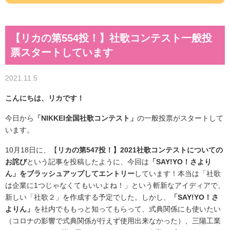
【リカの第554投！】社歌コンテスト一般投
票スタートしています
2021.11.5
こんにちは、リカです！
今日から
「NIKKEI全国社歌コンテスト」
の一般投票がスタートして
います。
10月18日に、【
リカの第547投！】2021社歌コンテストについての
お詫び
という記事を投稿したように、今回は
「SAY!YO！さより
ん」をブラッシュアップしてエントリー
しています！本当は「社歌
は企業に1つじゃなくてもいいよね！」という斬新なアイディアで、
新しい「社歌２」を作成する予定でした。しかし、
「SAY!YO！さ
よりん」
を社内でももっと知ってもらって、式典関係にも使いたい
（コロナの影響で式典関係が行えず使用出来なかった）、三陽工業