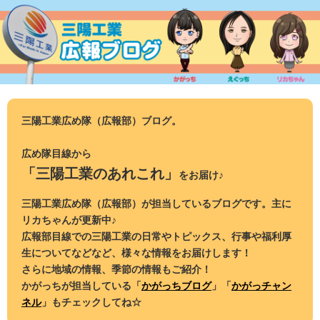
コ
ン
テ
ン
ツ
へ
ス
三陽工業広め隊（広報部）ブログ。
キ
ッ
広め隊目線から
プ
「三陽工業のあれこれ」
をお届け♪
三陽工業広め隊（広報部）が担当しているブログです。主に
リカちゃんが更新中♪
広報部目線での三陽工業の日常やトピックス、行事や福利厚
生についてなどなど、様々な情報をお届けします！
さらに地域の情報、季節の情報もご紹介！
かがっちが担当している「
かがっちブログ
」「
かがっチャン
ネル
」もチェックしてね☆