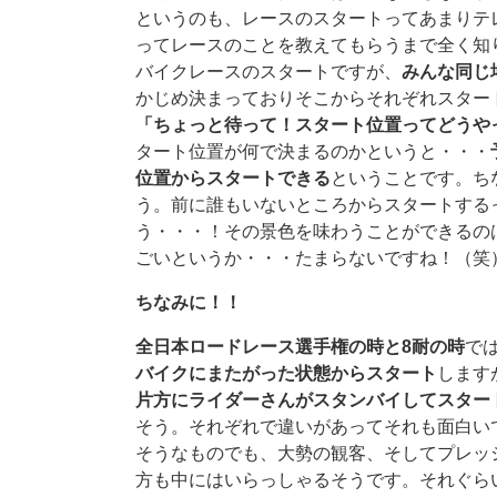
というのも、レースのスタートってあまりテ
ってレースのことを教えてもらうまで全く知
バイクレースのスタートですが、
みんな同じ
かじめ決まっておりそこからそれぞれスター
「ちょっと待って！スタート位置ってどうや
タート位置が何で決まるのかというと・・・
位置からスタートできる
ということです。ち
う。前に誰もいないところからスタートする
う・・・！その景色を味わうことができるの
ごいというか・・・たまらないですね！（笑
ちなみに！！
全日本ロードレース選手権の時と8耐の時
で
バイクにまたがった状態からスタート
します
片方にライダーさんがスタンバイしてスター
そう。それぞれで違いがあってそれも面白い
そうなものでも、大勢の観客、そしてプレッ
方も中にはいらっしゃるそうです。それぐら