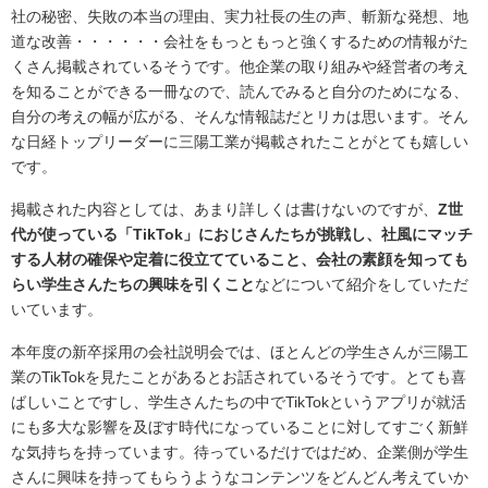
社の秘密、失敗の本当の理由、実力社長の生の声、斬新な発想、地
道な改善・・・・・・会社をもっともっと強くするための情報がた
くさん掲載されているそうです。他企業の取り組みや経営者の考え
を知ることができる一冊なので、読んでみると自分のためになる、
自分の考えの幅が広がる、そんな情報誌だとリカは思います。そん
な日経トップリーダーに三陽工業が掲載されたことがとても嬉しい
です。
掲載された内容としては、あまり詳しくは書けないのですが、
Z世
代が使っている「TikTok」におじさんたちが挑戦し、社風にマッチ
する人材の確保や定着に役立てていること、会社の素顔を知っても
らい学生さんたちの興味を引くこと
などについて紹介をしていただ
いています。
本年度の新卒採用の会社説明会では、ほとんどの学生さんが三陽工
業のTikTokを見たことがあるとお話されているそうです。とても喜
ばしいことですし、学生さんたちの中でTikTokというアプリが就活
にも多大な影響を及ぼす時代になっていることに対してすごく新鮮
な気持ちを持っています。待っているだけではだめ、企業側が学生
さんに興味を持ってもらうようなコンテンツをどんどん考えていか