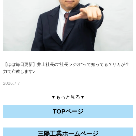
【ほぼ毎日更新】井上社長の"社長ラジオ"って知ってる？リカが全
力で布教します♪
2026.7.7
▼もっと見る▼
TOPページ
三陽工業ホームページ