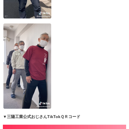
▼三陽工業公式おじさんTikTokＱＲコード