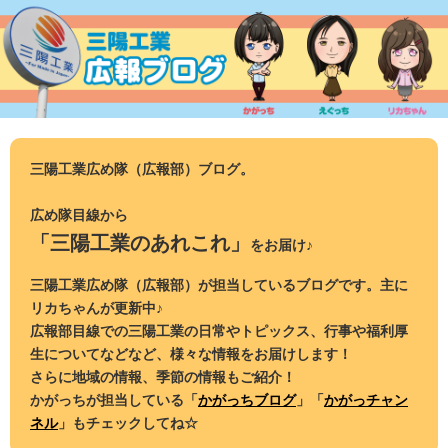
コ
ン
テ
ン
ツ
へ
ス
三陽工業広め隊（広報部）ブログ。
キ
ッ
広め隊目線から
プ
「三陽工業のあれこれ」
をお届け♪
三陽工業広め隊（広報部）が担当しているブログです。主に
リカちゃんが更新中♪
広報部目線での三陽工業の日常やトピックス、行事や福利厚
生についてなどなど、様々な情報をお届けします！
さらに地域の情報、季節の情報もご紹介！
かがっちが担当している「
かがっちブログ
」「
かがっチャン
ネル
」もチェックしてね☆