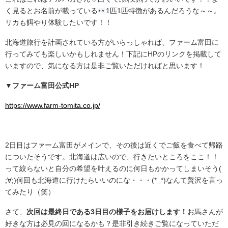
く見るとお名前が載っている
1匹1匹特徴があるんだろうな～～。
リカも餌やり体験したいです！！
北海道旅行を計画されている方がいらっしゃれば、ファーム富田に
行ってみても楽しいかもしれません！下記にHPのリンクを掲載して
いますので、気になる方は是非ご覧いただければと思います！
▼ファーム富田公式HP
https://www.farm-tomita.co.jp/
.
2日目はファーム富田がメインで、その後は近くでご飯を食べて帰路
についたそうです。北海道は広いので、行きたいところをここ！！
って絞らないと自分の希望を叶えるのに何日もかかってしまいそう(
;∀;)何回も北海道に行けたらいいのにな・・・(*_*)なんて贅沢を言っ
てみたり（笑）
さて、
次回は最終日である3日目の様子をお届けします！
お馬さんが
好きな方は必見の回になるかも？是非引き続きご覧になっていただ