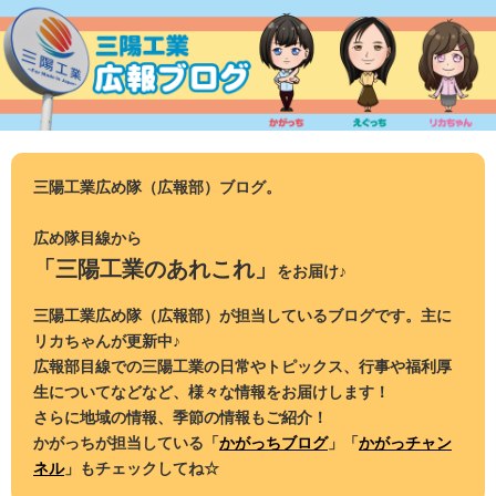
コ
ン
テ
ン
ツ
へ
ス
三陽工業広め隊（広報部）ブログ。
キ
ッ
広め隊目線から
プ
「三陽工業のあれこれ」
をお届け♪
三陽工業広め隊（広報部）が担当しているブログです。主に
リカちゃんが更新中♪
広報部目線での三陽工業の日常やトピックス、行事や福利厚
生についてなどなど、様々な情報をお届けします！
さらに地域の情報、季節の情報もご紹介！
かがっちが担当している「
かがっちブログ
」「
かがっチャン
ネル
」もチェックしてね☆