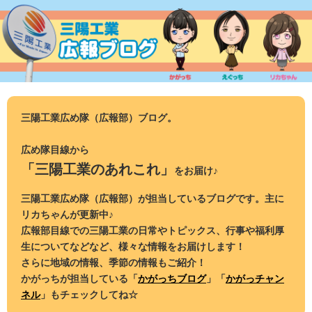
コ
ン
テ
ン
ツ
へ
ス
三陽工業広め隊（広報部）ブログ。
キ
ッ
広め隊目線から
プ
「三陽工業のあれこれ」
をお届け♪
三陽工業広め隊（広報部）が担当しているブログです。主に
リカちゃんが更新中♪
広報部目線での三陽工業の日常やトピックス、行事や福利厚
生についてなどなど、様々な情報をお届けします！
さらに地域の情報、季節の情報もご紹介！
かがっちが担当している「
かがっちブログ
」「
かがっチャン
ネル
」もチェックしてね☆