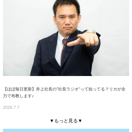
【ほぼ毎日更新】井上社長の"社長ラジオ"って知ってる？リカが全
力で布教します♪
2026.7.7
▼もっと見る▼