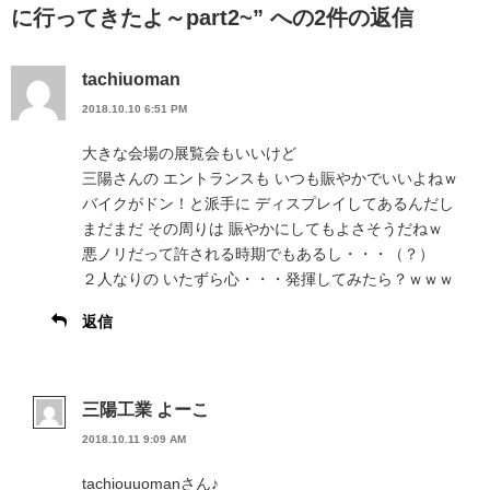
に行ってきたよ～part2~” への2件の返信
tachiuoman
2018.10.10 6:51 PM
大きな会場の展覧会もいいけど
三陽さんの エントランスも いつも賑やかでいいよねｗ
バイクがドン！と派手に ディスプレイしてあるんだし
まだまだ その周りは 賑やかにしてもよさそうだねｗ
悪ノリだって許される時期でもあるし・・・（？）
２人なりの いたずら心・・・発揮してみたら？ｗｗｗ
返信
三陽工業 よーこ
2018.10.11 9:09 AM
tachiouuomanさん♪