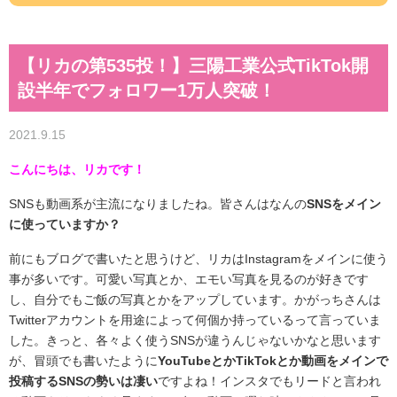
【リカの第535投！】三陽工業公式TikTok開
設半年でフォロワー1万人突破！
2021.9.15
こんにちは、リカです！
SNSも動画系が主流になりましたね。皆さんはなんの
SNSをメイン
に使っていますか？
前にもブログで書いたと思うけど、リカはInstagramをメインに使う
事が多いです。可愛い写真とか、エモい写真を見るのが好きです
し、自分でもご飯の写真とかをアップしています。かがっちさんは
Twitterアカウントを用途によって何個か持っているって言っていま
した。きっと、各々よく使うSNSが違うんじゃないかなと思います
が、冒頭でも書いたように
YouTubeとかTikTokとか動画をメインで
投稿するSNSの勢いは凄い
ですよね！インスタでもリードと言われ