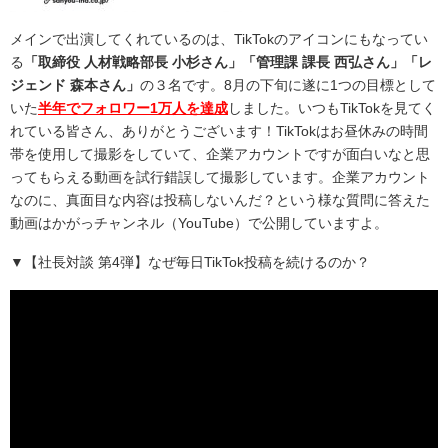
メインで出演してくれているのは、TikTokのアイコンにもなってい
る
「取締役 人材戦略部長 小杉さん」「管理課 課長 西弘さん」「レ
ジェンド 森本さん」
の３名です。8月の下旬に遂に1つの目標として
いた
半年でフォロワー1万人を達成
しました。いつもTikTokを見てく
れている皆さん、ありがとうございます！TikTokはお昼休みの時間
帯を使用して撮影をしていて、企業アカウントですが面白いなと思
ってもらえる動画を試行錯誤して撮影しています。企業アカウント
なのに、真面目な内容は投稿しないんだ？という様な質問に答えた
動画はかがっチャンネル（YouTube）で公開していますよ。
▼【社長対談 第4弾】なぜ毎日TikTok投稿を続けるのか？