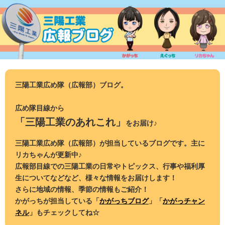
コ
ン
テ
ン
ツ
へ
ス
三陽工業広め隊（広報部）ブログ。
キ
ッ
広め隊目線から
プ
「三陽工業のあれこれ」
をお届け♪
三陽工業広め隊（広報部）が担当しているブログです。主に
リカちゃんが更新中♪
広報部目線での三陽工業の日常やトピックス、行事や福利厚
生についてなどなど、様々な情報をお届けします！
さらに地域の情報、季節の情報もご紹介！
かがっちが担当している「
かがっちブログ
」「
かがっチャン
ネル
」もチェックしてね☆