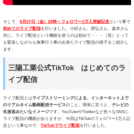
そして、
8月27日（金）20時～フォロワー1万人突破記念
という事で
初めてのライブ配信
を行いました。小杉さん、西弘さん、森本さん
共に、ライブ配信という機能を使うのは初めて・・・（笑）とって
も緊張しながらも無事行う事の出来たライブ配信の様子をご紹介し
ます。
三陽工業公式TikTok はじめてのラ
イブ配信
ライブ配信とは
ライブストリーミングによる、インターネット上で
のリアルタイム動画配信サービス
のこと。簡単に言うと、
テレビの
生放送みたいなイメージ
です。YouTubeやTwitterなど色々なSNSに
ライブ配信の機能がありますが、今回はTikTokのフォロワー1万人記
念という事なので、
TikTokでライブ配信
を行いました。