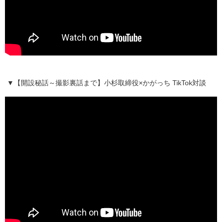
▼【開設秘話～撮影裏話まで】小杉取締役×かがっち TikTok対談