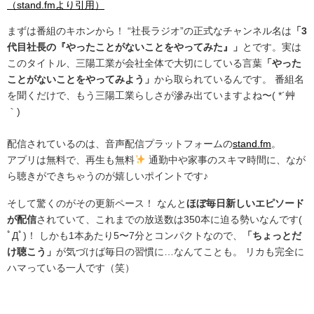
（stand.fmより引用）
まずは番組のキホンから！ “社長ラジオ”の正式なチャンネル名は
「3
代目社長の『やったことがないことをやってみた』」
とです。実は
このタイトル、三陽工業が会社全体で大切にしている言葉
「やった
ことがないことをやってみよう」
から取られているんです。 番組名
を聞くだけで、もう三陽工業らしさが滲み出ていますよね〜( *´艸
｀)
配信されているのは、音声配信プラットフォームの
stand.fm
。
アプリは無料で、再生も無料
通勤中や家事のスキマ時間に、なが
ら聴きができちゃうのが嬉しいポイントです♪
そして驚くのがその更新ペース！ なんと
ほぼ毎日新しいエピソード
が配信
されていて、これまでの放送数は350本に迫る勢いなんです(
ﾟДﾟ)！ しかも1本あたり5〜7分とコンパクトなので、
「ちょっとだ
け聴こう」
が気づけば毎日の習慣に…なんてことも。 リカも完全に
ハマっている一人です（笑）
.