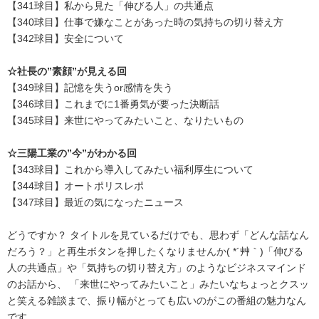
【341球目】私から見た「伸びる人」の共通点
【340球目】仕事で嫌なことがあった時の気持ちの切り替え方
【342球目】安全について
☆社長の”素顔”が見える回
【349球目】記憶を失うor感情を失う
【346球目】これまでに1番勇気が要った決断話
【345球目】来世にやってみたいこと、なりたいもの
☆三陽工業の”今”がわかる回
【343球目】これから導入してみたい福利厚生について
【344球目】オートポリスレポ
【347球目】最近の気になったニュース
どうですか？ タイトルを見ているだけでも、思わず「どんな話なん
だろう？」と再生ボタンを押したくなりませんか( *´艸｀)「伸びる
人の共通点」や「気持ちの切り替え方」のようなビジネスマインド
のお話から、 「来世にやってみたいこと」みたいなちょっとクスッ
と笑える雑談まで、振り幅がとっても広いのがこの番組の魅力なん
です。