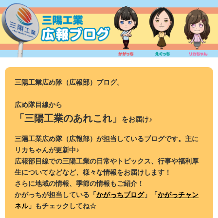
コ
ン
テ
ン
ツ
へ
ス
三陽工業広め隊（広報部）ブログ。
キ
ッ
広め隊目線から
プ
「三陽工業のあれこれ」
をお届け♪
三陽工業広め隊（広報部）が担当しているブログです。主に
リカちゃんが更新中♪
広報部目線での三陽工業の日常やトピックス、行事や福利厚
生についてなどなど、様々な情報をお届けします！
さらに地域の情報、季節の情報もご紹介！
かがっちが担当している「
かがっちブログ
」「
かがっチャン
ネル
」もチェックしてね☆