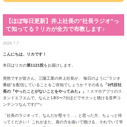
【ほぼ毎日更新】井上社長の”社長ラジオ”っ
て知ってる？リカが全力で布教します♪
2026.7.7
こんにちは、リカです！
本日はリカの
第1121投
をお届けします。
突然ですが皆さん、三陽工業の井上社長が、 毎日のように”ラジオ
番組”を配信していることをご存知でしょうか？その名も
「3代目社
長の『やったことがないことをやってみた』」
！スマホアプリのス
タンドエフエムで、なんと1本5〜7分ほどでサクッと聴ける音声コ
ンテンツなんです(^^♪
「社長のラジオって、なんだか堅そう…」と思った方、ちょっと待
ってください！ これがまた、肩の力を抜いて聴ける、それでいて学