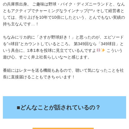
の兵庫県出身。 ご趣味は野球・バイク・ディズニーランドと、なん
ともアクティブでチャーミングなラインナップ(^^♪ そして経営者と
しては、売り上げを10年で10倍にしたという、とんでもない実績の
持ち主なんです…！
ちなみにリカ的に「さすが野球好き！」と思ったのが、エピソード
を”○球目”とカウントしているところ。 第349回なら「349球目」と
いう具合に、1本1本を投球に見立てているんですよ
こういう
遊び心、すごく井上社長らしいな〜と感じます。
番組にはレターを送る機能もあるので、聴いて気になったことを社
長に直接届けることもできちゃいます！
.
■どんなことが話されているの？