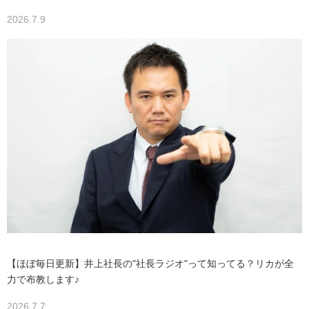
2026.7.9
【ほぼ毎日更新】井上社長の"社長ラジオ"って知ってる？リカが全
力で布教します♪
2026.7.7