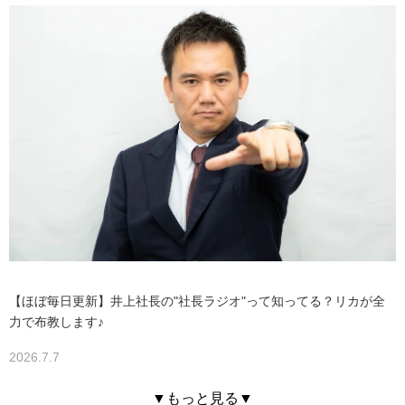
【ほぼ毎日更新】井上社長の"社長ラジオ"って知ってる？リカが全
力で布教します♪
2026.7.7
▼もっと見る▼