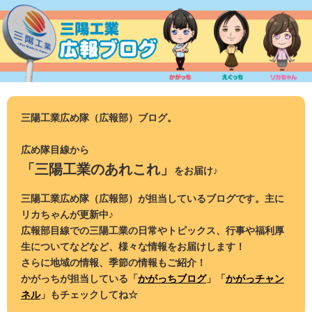
コ
ン
テ
ン
ツ
へ
ス
三陽工業広め隊（広報部）ブログ。
キ
ッ
広め隊目線から
プ
「三陽工業のあれこれ」
をお届け♪
三陽工業広め隊（広報部）が担当しているブログです。主に
リカちゃんが更新中♪
広報部目線での三陽工業の日常やトピックス、行事や福利厚
生についてなどなど、様々な情報をお届けします！
さらに地域の情報、季節の情報もご紹介！
かがっちが担当している「
かがっちブログ
」「
かがっチャン
ネル
」もチェックしてね☆