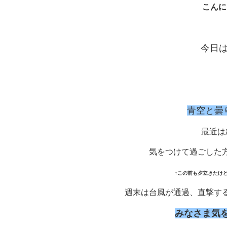
こんに
今日
青空と曇
最近は
気をつけて過ごした
↑この前も夕立きたけど
週末は台風が通過、直撃す
みなさま気を