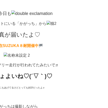
今日も
ットにいる「かがっち」から
真が届いたよ♡
在SUZUKA８耐開催中
フリー走行が行われてたみたいで♬
ょよいね♡(´▽｀)♡
タにもあげてるけどとっても好評だったよ♬
がっちは撮影しながら