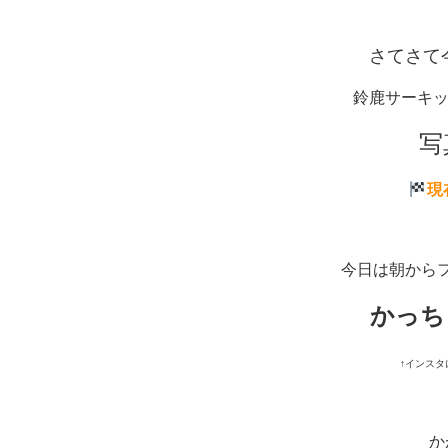
さてさて
鈴鹿サーキ
写
現
今日は朝から
かっち
↑インス
か