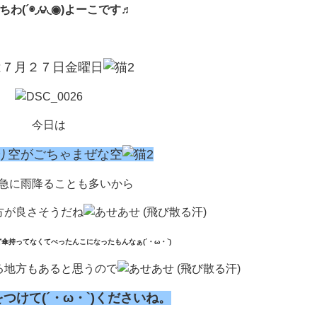
ちわ(´◉◞౪◟◉)よーこです♬
は７月２７日金曜日
今日は
り空がごちゃまぜな空
急に雨降ることも多いから
方が良さそうだね
傘持ってなくてべったんこになったもんなぁ(´・ω・`)
る地方もあると思うので
つけて(´・ω・`)くださいね。