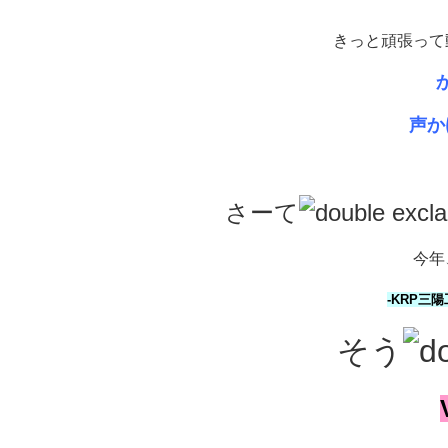
きっと頑張って
声か
さーて
今年
-KRP三陽工
そう