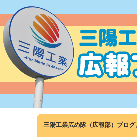
コ
ン
テ
ン
ツ
へ
ス
キ
ッ
プ
三陽工業広め隊（広報部）ブログ