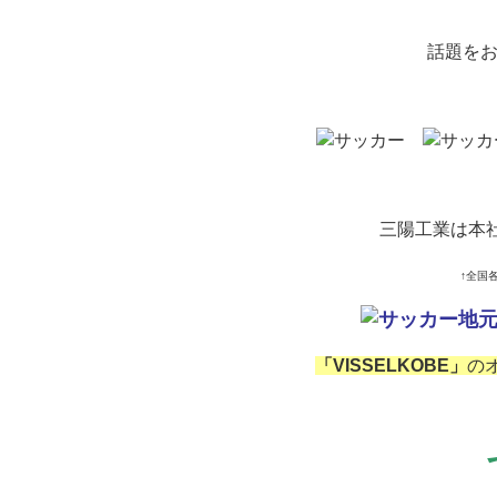
話題を
三陽工業は本
↑全国
地元
「VISSELKOBE」
の