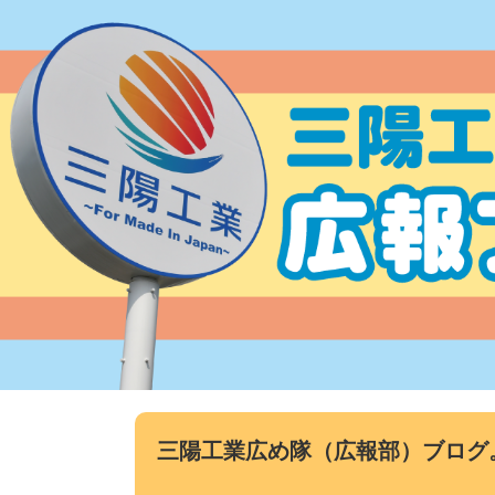
コ
ン
テ
ン
ツ
へ
ス
キ
ッ
プ
三陽工業広め隊（広報部）ブログ