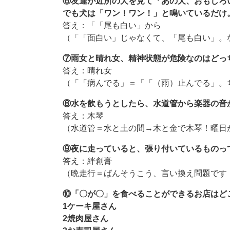
⑥友達が近所の犬を見て「あの犬、おもしろ
でも犬は「ワン！ワン！」と鳴いているだけ
答え：「「尾も白い」から
（「「面白い」じゃなくて、「尾も白い」。
⑦雨女と晴れ女、精神状態が危険なのはどっ
答え：晴れ女
（「「病んでる」＝「「（雨）止んでる」。
⑧水を飲もうとしたら、水道管から楽器の音
答え：木琴
（水道管＝水と土の間→木と金で木琴！曜日
⑨夜に走っていると、張り付いているものっ
答え：絆創膏
（晩走行＝ばんそうこう、言い換え問題です
⑩「〇が〇」を食べることができるお店はど
1ケーキ屋さん
2焼肉屋さん