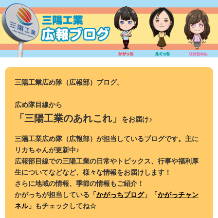
コ
ン
テ
ン
ツ
へ
ス
三陽工業広め隊（広報部）ブログ。
キ
ッ
広め隊目線から
プ
「三陽工業のあれこれ」
をお届け♪
三陽工業広め隊（広報部）が担当しているブログです。主に
リカちゃんが更新中♪
広報部目線での三陽工業の日常やトピックス、行事や福利厚
生についてなどなど、様々な情報をお届けします！
さらに地域の情報、季節の情報もご紹介！
かがっちが担当している「
かがっちブログ
」「
かがっチャン
ネル
」もチェックしてね☆