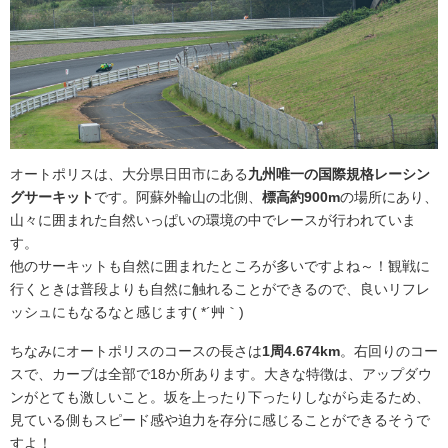
オートポリスは、大分県日田市にある
九州唯一の国際規格レーシン
グサーキット
です。阿蘇外輪山の北側、
標高約900m
の場所にあり、
山々に囲まれた自然いっぱいの環境の中でレースが行われていま
す。
他のサーキットも自然に囲まれたところが多いですよね～！観戦に
行くときは普段よりも自然に触れることができるので、良いリフレ
ッシュにもなるなと感じます( *´艸｀)
ちなみにオートポリスのコースの長さは
1周4.674km
。右回りのコー
スで、カーブは全部で18か所あります。大きな特徴は、アップダウ
ンがとても激しいこと。坂を上ったり下ったりしながら走るため、
見ている側もスピード感や迫力を存分に感じることができるそうで
すよ！