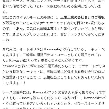
観戦スペース。室内にはソファやテーブルが設置されており、落ち
着いた環境でゆったりとレース観戦を楽しめる空間となっていま
す。
実はこのロイヤルルームの外観には、
三陽工業の会社名
と
ロゴ看板
が設置されているんです(#^^#)サーキット内でも目立つ位置にある
ので、
「あっ、ここにも三陽工業！」
と気付いていただけると思い
ます。さよりんブリッジとあわせて、ぜひチェックしてみてくださ
いね！
ちなみに、オートポリスは
Kawasaki
が所有しているサーキット で
もあります。二輪車の開発用テストコースとしても活用されてお
り、Kawasakiにとっても重要な場所なんだそうです。
Kawasakiと深いご縁のある三陽工業だからこそ、このオートポリス
という特別なサーキットに、三陽工業に関係する看板や会社のロゴ
が設置されていることは、広報担当としてもとても誇らしい気持ち
になります！！
レース開催時には、Kawasakiファンの皆さんも多く集まるそうです
よ！もしこのnoteを読んでくださっている方の中に、Kawasakiのバ
イクに乗っている方がいらっしゃいましたら、ぜひ一度オートポリ
スでレース観戦をしてみてください！！