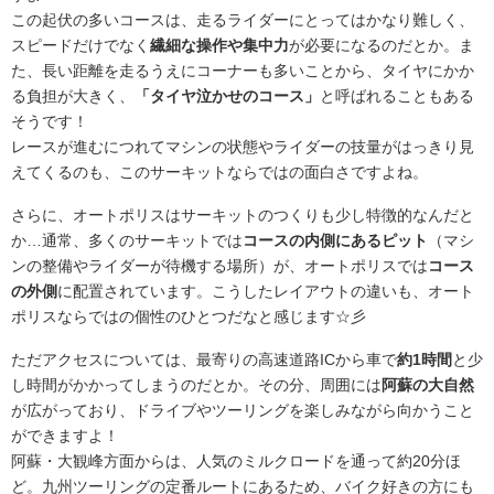
この起伏の多いコースは、走るライダーにとってはかなり難しく、
スピードだけでなく
繊細な操作や集中力
が必要になるのだとか。ま
た、長い距離を走るうえにコーナーも多いことから、タイヤにかか
る負担が大きく、
「タイヤ泣かせのコース」
と呼ばれることもある
そうです！
レースが進むにつれてマシンの状態やライダーの技量がはっきり見
えてくるのも、このサーキットならではの面白さですよね。
さらに、オートポリスはサーキットのつくりも少し特徴的なんだと
か…通常、多くのサーキットでは
コースの内側にあるピット
（マシ
ンの整備やライダーが待機する場所）が、オートポリスでは
コース
の外側
に配置されています。こうしたレイアウトの違いも、オート
ポリスならではの個性のひとつだなと感じます☆彡
ただアクセスについては、最寄りの高速道路ICから車で
約1時間
と少
し時間がかかってしまうのだとか。その分、周囲には
阿蘇の大自然
が広がっており、ドライブやツーリングを楽しみながら向かうこと
ができますよ！
阿蘇・大観峰方面からは、人気のミルクロードを通って約20分ほ
ど。九州ツーリングの定番ルートにあるため、バイク好きの方にも