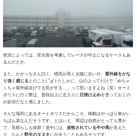
状況によっては、安全面を考慮してレースが中止になるケースもあ
るんだとか。
また、かがっちさん曰く、標高が高く太陽に近い分、
紫外線をかな
り強く感じる
とのこと( ﾟдﾟ) たしかに、山の上ってだけで「めちゃ
くちゃ紫外線浴びてる気がする…」って思いますよね（笑）オート
ポリスに行く際は、普段以上に念入りに
日焼け止め
を塗っておくの
が必須だなと感じました。
そんな場所にあるオートポリスだからこそ、移動はやっぱり車がい
ちばん楽なんだそうです。とはいえ、周辺は自然がとっても豊か
で、見晴らしも抜群！道中には、
放牧されている牛や馬
が見えた
り、なんと
野生のタヌキ
に出会うこともあるそうです。