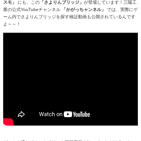
スモ」
にも、この
「さよりんブリッジ」
が登場しています！三陽工
業の公式YouTubeチャンネル
「かがっちャンネル」
では、実際にゲ
ーム内でさよりんブリッジを探す検証動画も公開されているんです
よ～～！