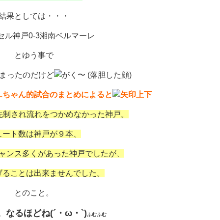
結果としては・・・
セル神戸0-3湘南ベルマーレ
とゆう事で
まったのだけど
GIRLちゃん的試合のまとめによると
先制され流れをつかめなかった神戸。
ュート数は神戸が９本、
ャンス多くがあった神戸でしたが、
げることは出来ませんでした。
とのこと。
なるほどね(´・ω・`)
ふむふむ