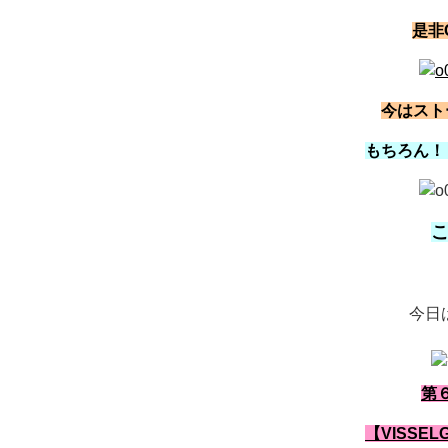
是非
今はスト
もちろん！
こ
今日は
第
【VISSE