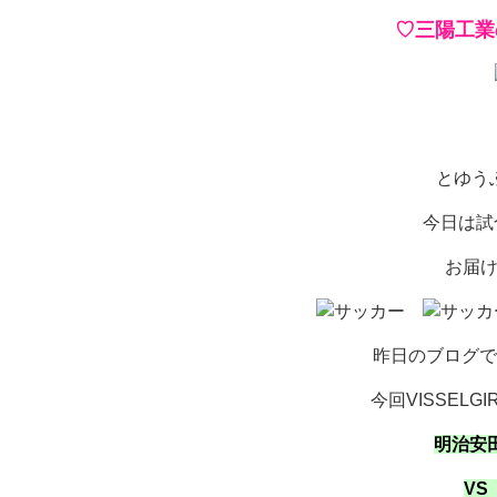
♡三陽工業の
とゆう
今日は試
お届
昨日のブログで
今回VISSEL
明治安
V