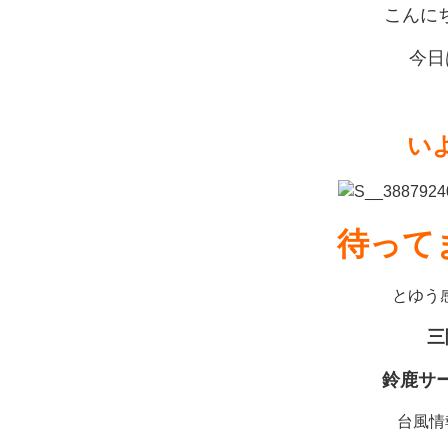
こんにち
今日
い
待ってま
とゆう
三
鈴鹿サ
台風情