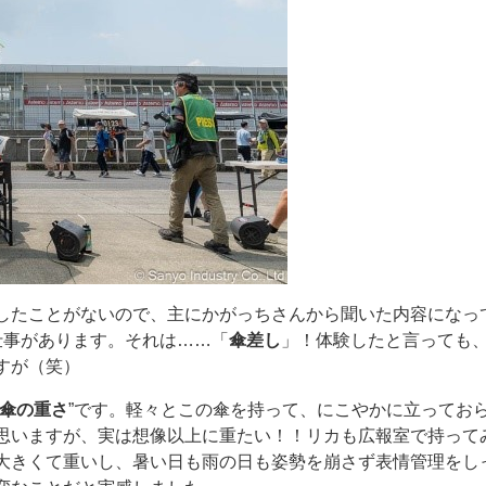
したことがないので、主にかがっちさんから聞いた内容になっ
仕事があります。それは……「
傘差し
」！体験したと言っても
すが（笑）
傘の重さ
”です。軽々とこの傘を持って、にこやかに立ってお
思いますが、実は想像以上に重たい！！リカも広報室で持って
大きくて重いし、暑い日も雨の日も姿勢を崩さず表情管理をし