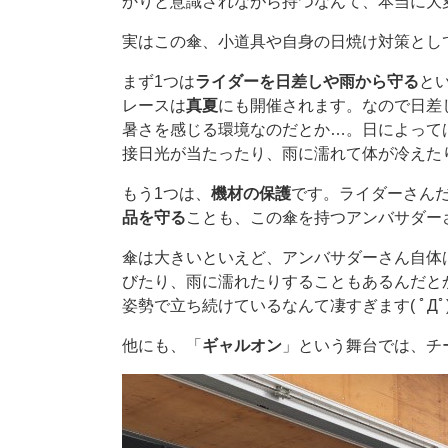
かりと意識されながら持つなんて、本当に大
実はこの傘、小道具や自身の日焼け対策とし
まず1つは
ライダーを日差しや雨から守る
と
レースは
真夏
にも開催されます。なので日差
暑さを感じる環境なのだとか…。日によって
接日光が当たったり、雨に濡れて体が冷えた
もう1つは、
機材の保護
です。ライダーさん
品を守る
ことも、この傘を持つアンバサダー
傘は大きいといえど、アンバサダーさん自体
びたり、雨に濡れたりすることもあるんだと
姿勢で立ち続けているなんて凄すぎます( ﾟДﾟ
他にも、「
ギャルオン
」という舞台では、チ