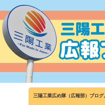
コ
ン
テ
ン
ツ
へ
ス
キ
ッ
プ
三陽工業広め隊（広報部）ブログ