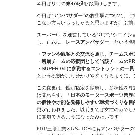
本日はリカの
第974投
をお届けします。
今日は
“アンバサダー”のお仕事について
、ご
こない方もいらっしゃると思いますが、以前
スーパーGTを運営しているGTアソシエイシ
し、正式に「
レースアンバサダー
」という名
・ファンや観客との交流を通じ、チームスポ
・所属チームの応援団として当該チームのP
・SUPER GTに参戦するエントラントの⼀
という役割がより分かりやすくなるように、
この変更は、性別指定を撤廃し、多様性を尊
は変わらず、「
日本のモータースポーツ業界
の個性や才能を発揮しやすい環境づくりを目
更が行われました。以前までは女性のみでし
に参加できるようになったみたいです！
KRP三陽工業＆RS-ITOHにもアンバサダ