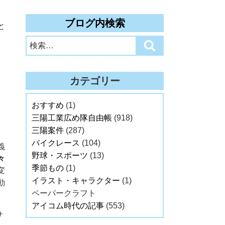
ブログ内検索
と
検
検
索:
索
カテゴリー
おすすめ
(1)
三陽工業広め隊自由帳
(918)
三陽案件
(287)
バイクレース
(104)
義
野球・スポーツ
(13)
々
季節もの
(1)
変
イラスト・キャラクター
(1)
動
ペーパークラフト
アイコム時代の記事
(553)
サ