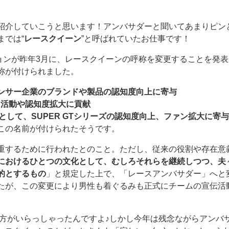
紹介していこうと思います！アンバサダーと聞いてあまりピン
までは“
レースクイーン
”と呼ばれていたお仕事です！
ョンが昨年3月に、レースクイーンの呼称を変更することを発表
称が付けられました。
ンサー企業のブランドや製品の認知度向上に寄与
R活動や認知度拡⼤に貢献
員として、SUPER GTシリーズの認知度向上、ファン拡⼤に寄与
この名前が付けられたそうです。
重するために行われたとのこと。ただし、従来の役割や存在意
におけるひとつの文化として、むしろそれらを継続しつつ、夫
的とするもの
」と規定した上で、「レースアンバサダー」へと
たが、この変更により男性も着ぐるみも正式にチームの宣伝活
ーの方がいらっしゃったんですよ♪しかし今年は残念ながらアンバ