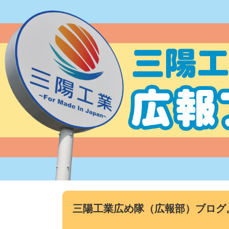
コ
ン
テ
ン
ツ
へ
ス
キ
ッ
プ
三陽工業広め隊（広報部）ブログ