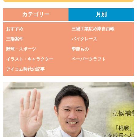
カテゴリー
月別
おすすめ
三陽工業広め隊自由帳
三陽案件
バイクレース
野球・スポーツ
季節もの
イラスト・キャラクター
ペーパークラフト
アイコム時代の記事