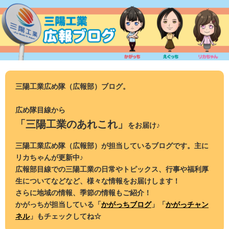
コ
ン
テ
ン
ツ
へ
ス
三陽工業広め隊（広報部）ブログ。
キ
ッ
広め隊目線から
プ
「三陽工業のあれこれ」
をお届け♪
三陽工業広め隊（広報部）が担当しているブログです。主に
リカちゃんが更新中♪
広報部目線での三陽工業の日常やトピックス、行事や福利厚
生についてなどなど、様々な情報をお届けします！
さらに地域の情報、季節の情報もご紹介！
かがっちが担当している「
かがっちブログ
」「
かがっチャン
ネル
」もチェックしてね☆