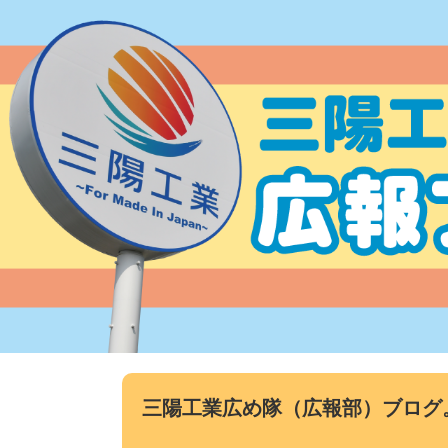
コ
ン
テ
ン
ツ
へ
ス
キ
ッ
プ
三陽工業広め隊（広報部）ブログ