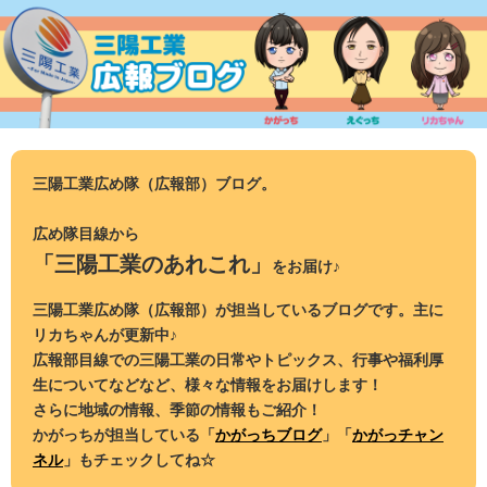
コ
ン
テ
ン
ツ
へ
ス
三陽工業広め隊（広報部）ブログ。
キ
ッ
広め隊目線から
プ
「三陽工業のあれこれ」
をお届け♪
三陽工業広め隊（広報部）が担当しているブログです。主に
リカちゃんが更新中♪
広報部目線での三陽工業の日常やトピックス、行事や福利厚
生についてなどなど、様々な情報をお届けします！
さらに地域の情報、季節の情報もご紹介！
かがっちが担当している「
かがっちブログ
」「
かがっチャン
ネル
」もチェックしてね☆