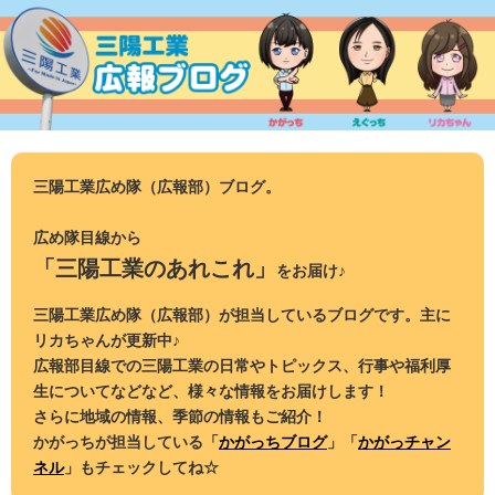
コ
ン
テ
ン
ツ
へ
ス
三陽工業広め隊（広報部）ブログ。
キ
ッ
広め隊目線から
プ
「三陽工業のあれこれ」
をお届け♪
三陽工業広め隊（広報部）が担当しているブログです。主に
リカちゃんが更新中♪
広報部目線での三陽工業の日常やトピックス、行事や福利厚
生についてなどなど、様々な情報をお届けします！
さらに地域の情報、季節の情報もご紹介！
かがっちが担当している「
かがっちブログ
」「
かがっチャン
ネル
」もチェックしてね☆