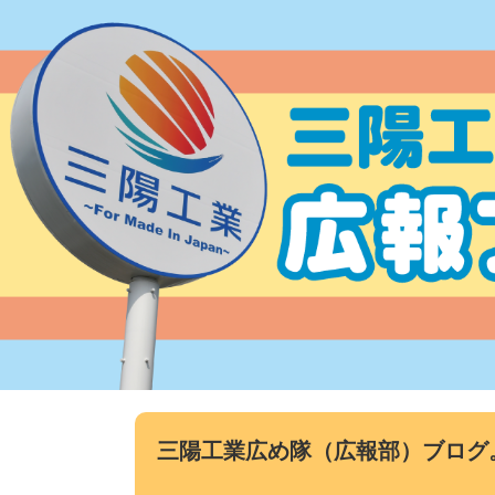
コ
ン
テ
ン
ツ
へ
ス
キ
ッ
プ
三陽工業広め隊（広報部）ブログ