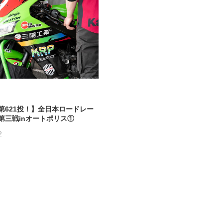
第621投！】全日本ロードレー
第三戦inオートポリス①
2