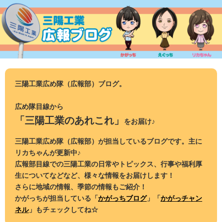
コ
ン
テ
ン
ツ
へ
ス
三陽工業広め隊（広報部）ブログ。
キ
ッ
広め隊目線から
プ
「三陽工業のあれこれ」
をお届け♪
三陽工業広め隊（広報部）が担当しているブログです。主に
リカちゃんが更新中♪
広報部目線での三陽工業の日常やトピックス、行事や福利厚
生についてなどなど、様々な情報をお届けします！
さらに地域の情報、季節の情報もご紹介！
かがっちが担当している「
かがっちブログ
」「
かがっチャン
ネル
」もチェックしてね☆