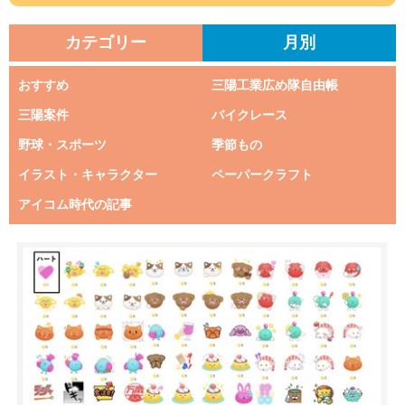
カテゴリー
月別
おすすめ
三陽工業広め隊自由帳
三陽案件
バイクレース
野球・スポーツ
季節もの
イラスト・キャラクター
ペーパークラフト
アイコム時代の記事