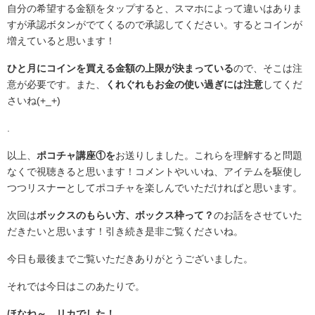
自分の希望する金額をタップすると、スマホによって違いはありま
すが承認ボタンがでてくるので承認してください。するとコインが
増えていると思います！
ひと月にコインを買える金額の上限が決まっている
ので、そこは注
意が必要です。また、
くれぐれもお金の使い過ぎには注意
してくだ
さいね(+_+)
.
以上、
ポコチャ講座①を
お送りしました。これらを理解すると問題
なくで視聴きると思います！コメントやいいね、アイテムを駆使し
つつリスナーとしてポコチャを楽しんでいただければと思います。
次回は
ボックスのもらい方、ボックス枠って？
のお話をさせていた
だきたいと思います！引き続き是非ご覧くださいね。
今日も最後までご覧いただきありがとうございました。
それでは今日はこのあたりで。
ほなね～、リカでした！