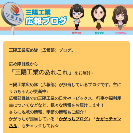
コ
ン
テ
ン
ツ
へ
ス
三陽工業広め隊（広報部）ブログ。
キ
ッ
広め隊目線から
プ
「三陽工業のあれこれ」
をお届け♪
三陽工業広め隊（広報部）が担当しているブログです。主に
リカちゃんが更新中♪
広報部目線での三陽工業の日常やトピックス、行事や福利厚
生についてなどなど、様々な情報をお届けします！
さらに地域の情報、季節の情報もご紹介！
かがっちが担当している「
かがっちブログ
」「
かがっチャン
ネル
」もチェックしてね☆