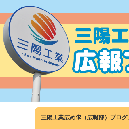
コ
ン
テ
ン
ツ
へ
ス
キ
ッ
プ
三陽工業広め隊（広報部）ブログ