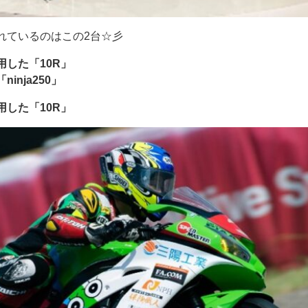
れているのはこの2台☆彡
した「10R」
nja250」
した「10R」