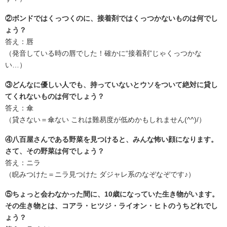
②ボンドではくっつくのに、接着剤ではくっつかないものは何でし
ょう？
答え：唇
（発音している時の唇でした！確かに“接着剤”じゃくっつかな
い…）
③どんなに優しい人でも、持っていないとウソをついて絶対に貸し
てくれないものは何でしょう？
答え：傘
（貸さない＝傘ない これは難易度が低めかもしれません(^^)/）
④八百屋さんである野菜を見つけると、みんな怖い顔になります。
さて、その野菜は何でしょう？
答え：ニラ
（睨みつけた＝ニラ見つけた ダジャレ系のなぞなぞです♪）
⑤ちょっと会わなかった間に、10歳になっていた生き物がいます。
その生き物とは、コアラ・ヒツジ・ライオン・ヒトのうちどれでし
ょう？