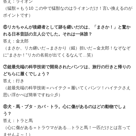
答え：ライオン
（猛獣＝もう10 この中で猛獣なのはライオンだけ！言い換えるのが
ポイントです）
⑥リカちゃんが後継者として跡を継いだのは、「まさか！」と驚か
れる日本昔話の主人公でした。それは一体誰？
答え：金太郎
（まさか、リカ継いだ→まさかり（鉞）担いだ→金太郎！なぞなぞ
に“まさか！”リカの名前が出てくるなんて…笑）
⑦超最先端の科学技術で開発されたパンツは、旅行の行きと帰りの
どちらに履くでしょう？
答え：行き
（超最先端の科学技術＝ハイテク＝履いてくパンツ！ハイテクさえ
思い浮かべば簡単ですね☆彡）
⑧犬・馬・ブタ・カバ・トラ。心に傷があるのはどの動物でしょ
う？
答え：トラと馬
（心に傷がある＝トラウマがある…トラと馬！一匹だけとは言って
ませんよ～！）