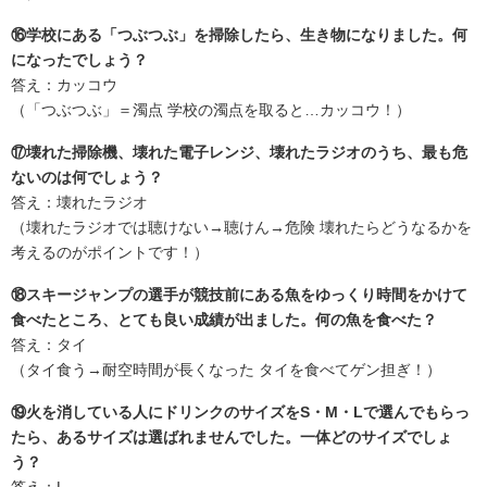
⑯学校にある「つぶつぶ」を掃除したら、生き物になりました。何
になったでしょう？
答え：カッコウ
（「つぶつぶ」＝濁点 学校の濁点を取ると…カッコウ！）
⑰壊れた掃除機、壊れた電子レンジ、壊れたラジオのうち、最も危
ないのは何でしょう？
答え：壊れたラジオ
（壊れたラジオでは聴けない→聴けん→危険 壊れたらどうなるかを
考えるのがポイントです！）
⑱スキージャンプの選手が競技前にある魚をゆっくり時間をかけて
食べたところ、とても良い成績が出ました。何の魚を食べた？
答え：タイ
（タイ食う→耐空時間が長くなった タイを食べてゲン担ぎ！）
⑲火を消している人にドリンクのサイズをS・M・Lで選んでもらっ
たら、あるサイズは選ばれませんでした。一体どのサイズでしょ
う？