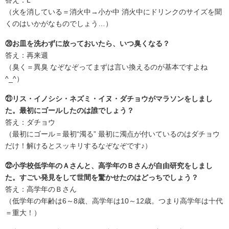
答え：L
（火を消している＝消火中→小か中 消火中にドリンクのサイズを聞
くのはいかがなものでしょう…）
⑳お皿を洗わずに放っておいたら、いつ臭くなる？
答え：再来週
（臭く＝異臭 なぞなぞってまずは言い換えるのが基本ですよね
^_^）
㉑リス・イノシシ・ネズミ・イヌ・ダチョウがマラソンをしまし
た。最初にゴールしたのは誰でしょう？
答え：ダチョウ
（最初にゴール＝最初“濁る” 最初に濁点が付いているのはダチョウ
だけ！解けるとスッキリするなぞなぞです♪）
㉒小学校低学年のＡさんと、高学年のＢさんが自由研究をしまし
た。すごい発見をして世間を驚かせたのはどっちでしょう？
答え：高学年のＢさん
（低学年の年齢は6～8歳、高学年は10～12歳。つまり高学年は十代
＝重大！）