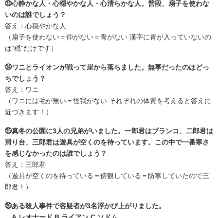
㉓心静かな人・心穏やかな人・心清らかな人。普段、扇子を使わな
いのは誰でしょう？
答え：心穏やかな人
（扇子を使わない＝仰がない＝青がない 漢字に青が入っていないの
は“穏”だけです）
㉔ワニとライオンが戦って崖から落ちました。無事だったのはどっ
ちでしょう？
答え：ワニ
（ワニには毛が無い＝怪我がない それぞれの体質を考えると答えに
近づきます！）
㉕真冬の公園に3人の兄弟がいました。一郎君はブランコ、二郎君は
滑り台、三郎君は遊具が空くのを待っています。この中で一番寒さ
を感じなかったのは誰でしょう？
答え：三郎君
（遊具が空くのを待っている＝傍観している＝防寒していたので三
郎君！）
㉖ある殺人事件で容疑者が3名浮かび上がりました。
A.レオナード B.ライアン C.ソドム