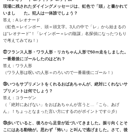
現場に残されたダイイングメッセージは、虹色で「頭」と書かれて
いまし た。犯人は一体誰でしょう？
答え：A.レオナード
（虹色＝レインボー、頭＝頭文字。3人の中で「レ」から始まるの
は“レオナード”！「レインボー＝レの陰謀」名探偵になったつもり
で考えてみてね！）
㉗フランス人形・ワラ人形・リカちゃん人形で50ｍ走をしました。
一番最後にゴールしたのはどれ？
答え：ワラ人形
（ワラ人形は呪いの人形＝のろいので一番最後にゴール！）
㉘いつもサプリメントをくれるおばあちゃんが、絶対にくれないサ
プリメントは何でしょう？
答え：コラーゲン
（「絶対にあげない」をおばあちゃんが言うと…「こら、あげ
ん」！ちょっとなまった言い方にするのがポイントです☆彡）
㉙歩いていると、後ろから足音が近づいてきました。振り向くとそ
こにはある動物が。思わず「怖い」と叫んで逃げました。さて、後