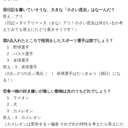
⑨日記を書いていそうな、大きな「小さい昆虫」はなーんだ？
答え：アリ
（日記＝ダイアリー＝大（きな）アリ！小さい昆虫は何がいるか考
えてみても答えにたどり着きそうです！）
⑩2点入れたところで怪我をしたスポーツ選手は誰でしょう？
1．野球選手
2．バスケ選手
3．卓球選手
答え：3．卓球選手
（2点→2つの点→濁点（゛） 卓球選手はだっきゅう（脱臼）にな
る！）
⑪食べ物の好き嫌いが激しい動物は次のうちどれでしょう？
1．ライオン
2．犬
3．カメレオン
答え：3．カメレオン
（カメレオンは変色する＝偏食 それぞれの特性を考えたら答えにた