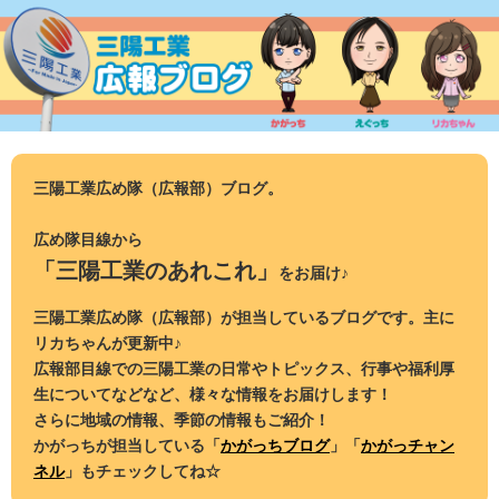
コ
ン
テ
ン
ツ
へ
ス
三陽工業広め隊（広報部）ブログ。
キ
ッ
広め隊目線から
プ
「三陽工業のあれこれ」
をお届け♪
三陽工業広め隊（広報部）が担当しているブログです。主に
リカちゃんが更新中♪
広報部目線での三陽工業の日常やトピックス、行事や福利厚
生についてなどなど、様々な情報をお届けします！
さらに地域の情報、季節の情報もご紹介！
かがっちが担当している「
かがっちブログ
」「
かがっチャン
ネル
」もチェックしてね☆