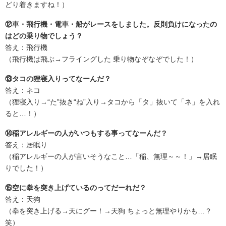
どり着きますね！）
⑫車・飛行機・電車・船がレースをしました。反則負けになったの
はどの乗り物でしょう？
答え：飛行機
（飛行機は飛ぶ→フライングした 乗り物なぞなぞでした！）
⑬タコの狸寝入りってなーんだ？
答え：ネコ
（狸寝入り→“た”抜き“ね”入り→タコから「タ」抜いて「ネ」を入れ
ると…！）
⑭稲アレルギーの人がいつもする事ってなーんだ？
答え：居眠り
（稲アレルギーの人が言いそうなこと…「稲、無理～～！」→居眠
りでした！）
⑮空に拳を突き上げているのってだーれだ？
答え：天狗
（拳を突き上げる→天にグー！→天狗 ちょっと無理やりかも…？
笑）