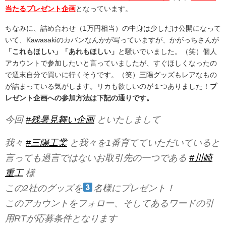
当たるプレゼント企画
となっています。
ちなみに、詰め合わせ（1万円相当）の中身は少しだけ公開になって
いて、Kawasakiのカバンなんかが写っていますが、かがっちさんが
「これもほしい」「あれもほしい」
と騒いでいました。（笑）個人
アカウントで参加したいと言っていましたが、すぐほしくなったの
で週末自分で買いに行くそうです。（笑）三陽グッズもレアなもの
が詰まっている気がします。リカも欲しいのが１つありました！
プ
レゼント企画への参加方法は下記の通りです。
今回
#残暑見舞い企画
といたしまして
我々
#三陽工業
と我々を1番育てていただいていると
言っても過言ではないお取引先の一つである
#川崎
重工
様
この2社のグッズを
名様にプレゼント！
このアカウントをフォロー、そしてあるワードの引
用RTが応募条件となります