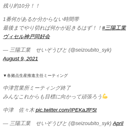
残り約10分！！
1番何があるか分からない時間帯
最後までやり切れば何かが起きるはず！！
#三陽工業
ヴィセル神戸同好会
— 三陽工業 せいぞうびと (@seizoubito_syk)
August 9, 2021
▼各拠点生産推進主任ミーティング
中津営業所ミーティング終了
みんなこれからも目標に向かって頑張ろう
中津 佐々木
pic.twitter.com/IPEKaJfF5t
— 三陽工業 せいぞうびと (@seizoubito_syk)
April