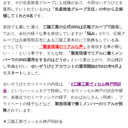
ます。その生産推進グループにも役職があり、今回せいぞうびとを
運用していくれているのは
「生産推進グループ主任」の中から立候
補してくれた6名
です。
冒頭でも書いた通り、
三陽工業の公式SNSは広報グループで担当
し
ており、会社の様々な事を発信していますが
「悩み」
が1つ。広報グ
ループは兵庫県明石市にある三陽工業本社にて勤務をしている為、
どうしても・・・・
「製造現場のリアルな声」
を発信する事が難し
い・・・という事です。そんな時、
「製造現場でリアルに働くメン
バーでのSNS運用をするのはどうか」
という案が上がり、沢山検討
し準備を行い、
せいぞうびとアカウントの運用開始が2021年4月よ
りスタート
しました。
せいぞうびとのツイートの内容は、「
#三陽工業ヴィセル神戸同好
会
」というハッシュタグで投稿しているヴィッセル神戸の試合中継
や、各拠点でのミーティングの様子、わかばおじさん（同僚）、プ
ライベートの様子などなど、
製造現場で働くメンバーのリアルが投
降
されています。
▼三陽工業ヴィッセル神戸同好会