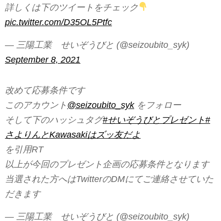
詳しくは下のツイートをチェック
pic.twitter.com/D35OL5Ptfc
— 三陽工業 せいぞうびと (@seizoubito_syk)
September 8, 2021
改めて応募条件です
このアカウント
@seizoubito_syk
をフォロー
そして下のハッシュタグ
#せいぞうびとプレゼント
#
さよりんとKawasakiはズッ友だよ
を引用RT
以上が今回のプレゼント企画の応募条件となります
当選された方へはTwitterのDMにてご連絡させていた
だきます
— 三陽工業 せいぞうびと (@seizoubito_syk)