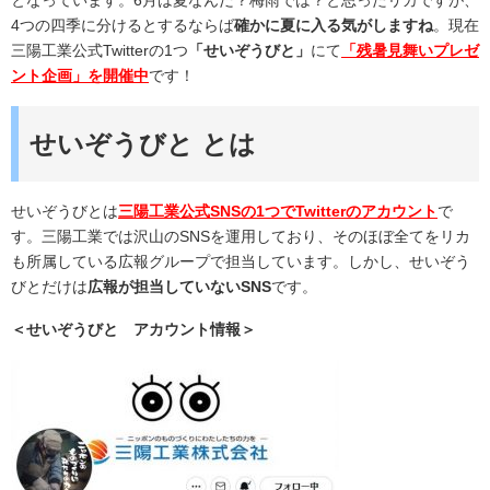
4つの四季に分けるとするならば
確かに夏に入る気がしますね
。現在
三陽工業公式Twitterの1つ
「せいぞうびと」
にて
「残暑見舞いプレゼ
ント企画」を開催中
です！
せいぞうびと とは
せいぞうびとは
三陽工業公式SNSの1つでTwitterのアカウント
で
す。三陽工業では沢山のSNSを運用しており、そのほぼ全てをリカ
も所属している広報グループで担当しています。しかし、せいぞう
びとだけは
広報が担当していないSNS
です。
＜せいぞうびと アカウント情報＞