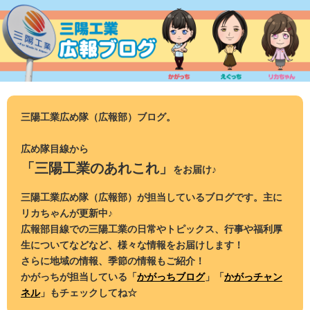
コ
ン
テ
ン
ツ
へ
ス
三陽工業広め隊（広報部）ブログ。
キ
ッ
広め隊目線から
プ
「三陽工業のあれこれ」
をお届け♪
三陽工業広め隊（広報部）が担当しているブログです。主に
リカちゃんが更新中♪
広報部目線での三陽工業の日常やトピックス、行事や福利厚
生についてなどなど、様々な情報をお届けします！
さらに地域の情報、季節の情報もご紹介！
かがっちが担当している「
かがっちブログ
」「
かがっチャン
ネル
」もチェックしてね☆