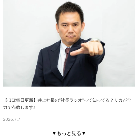
【ほぼ毎日更新】井上社長の"社長ラジオ"って知ってる？リカが全
力で布教します♪
2026.7.7
▼もっと見る▼