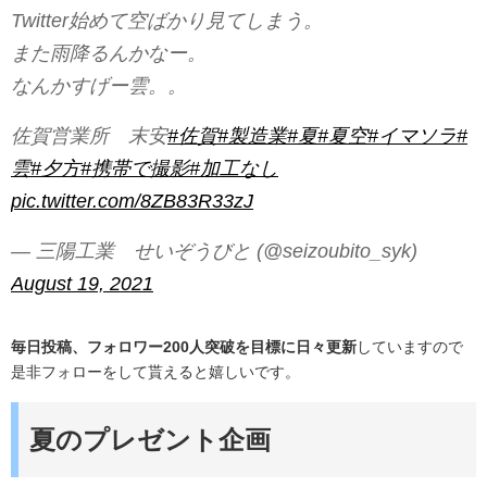
Twitter始めて空ばかり見てしまう。
また雨降るんかなー。
なんかすげー雲。。
佐賀営業所 末安
#佐賀
#製造業
#夏
#夏空
#イマソラ
#
雲
#夕方
#携帯で撮影
#加工なし
pic.twitter.com/8ZB83R33zJ
— 三陽工業 せいぞうびと (@seizoubito_syk)
August 19, 2021
毎日投稿、フォロワー200人突破を目標に日々更新
していますので
是非フォローをして貰えると嬉しいです。
夏のプレゼント企画