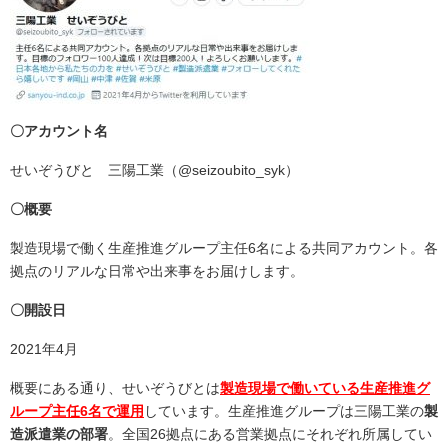
〇アカウント名
せいぞうびと 三陽工業（@seizoubito_syk）
〇概要
製造現場で働く生産推進グループ主任6名による共同アカウント。各
拠点のリアルな日常や出来事をお届けします。
〇開設日
2021年4月
概要にある通り、せいぞうびとは
製造現場で働いている生産推進グ
ループ主任6名で運用
しています。生産推進グループは三陽工業の
製
造派遣業の部署
。全国26拠点にある営業拠点にそれぞれ所属してい