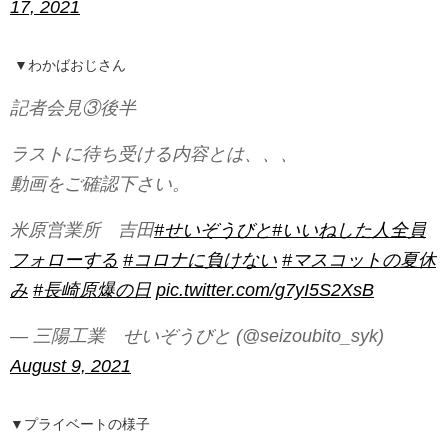
17, 2021
▼わかばおじさん
記者会見③後半
ラストに待ち受ける内容とは、、、
動画をご確認下さい。
米原営業所 吉田
#せいぞうびと
#いいねした人全員
フォローする
#コロナに負けない
#マスコットの夏休
み
#長崎原爆の日
pic.twitter.com/g7yI5S2XsB
— 三陽工業 せいぞうびと (@seizoubito_syk)
August 9, 2021
▼プライベートの様子