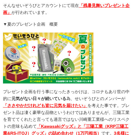
そんなせいぞうびとアカウントにて現在
「
残暑見舞いプレゼント企
画
」
が行われています。
▼夏のプレゼント企画 概要
プレゼント企画を行う事になったきっかけは、コロナもあり世の中
的に
元気がない日々が続いている
為、せいぞうびとのメンバーが
「ささやかだけれども皆に元気を届けたい」
を考えた事です。プレ
ゼント品は凄く豪華な品物というわけではありませんが、三陽工業
を育ててくれたと言っても過言ではない川崎重工業様へのリスペク
トの意味も込めて
「Kawasakiグッズ」と「三陽工業（KRP三陽工
業&RS-ITOJ）グッズ」の詰め合わせ（1万円相当）
です。
3名様に