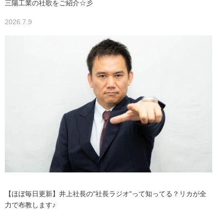
三陽工業の社歌をご紹介☆彡
2026.7.9
【ほぼ毎日更新】井上社長の"社長ラジオ"って知ってる？リカが全
力で布教します♪