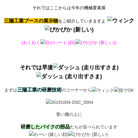
それではここからは
今年の機械要素展
三陽工業ブースの展示物
をご紹介していきますよ
(わくわく
)
それでは早速
三陽工業の研磨技術
まずは
のコーナーから
青い棚の上に
研磨したバイクの部品
た
ちが並べられています