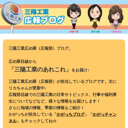
コ
ン
テ
ン
ツ
へ
ス
三陽工業広め隊（広報部）ブログ。
キ
ッ
広め隊目線から
プ
「三陽工業のあれこれ」
をお届け♪
三陽工業広め隊（広報部）が担当しているブログです。主に
リカちゃんが更新中♪
広報部目線での三陽工業の日常やトピックス、行事や福利厚
生についてなどなど、様々な情報をお届けします！
さらに地域の情報、季節の情報もご紹介！
かがっちが担当している「
かがっちブログ
」「
かがっチャン
ネル
」もチェックしてね☆