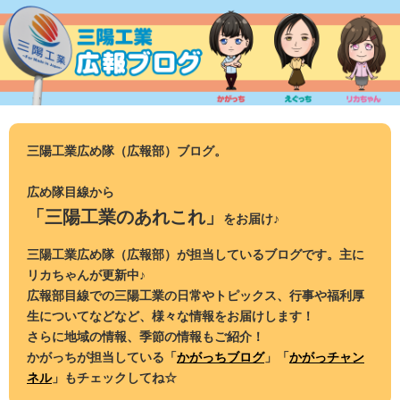
コ
ン
テ
ン
ツ
へ
ス
三陽工業広め隊（広報部）ブログ。
キ
ッ
広め隊目線から
プ
「三陽工業のあれこれ」
をお届け♪
三陽工業広め隊（広報部）が担当しているブログです。主に
リカちゃんが更新中♪
広報部目線での三陽工業の日常やトピックス、行事や福利厚
生についてなどなど、様々な情報をお届けします！
さらに地域の情報、季節の情報もご紹介！
かがっちが担当している「
かがっちブログ
」「
かがっチャン
ネル
」もチェックしてね☆