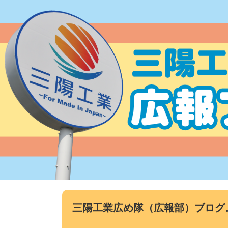
コ
ン
テ
ン
ツ
へ
ス
キ
ッ
プ
三陽工業広め隊（広報部）ブログ