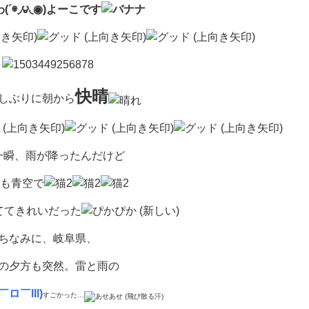
(´◉◞౪◟◉)よーこです
快晴
しぶりに朝から
一瞬、雨が降ったんだけど
も青空で
ててきれいだった
ちなみに、岐阜県、
の夕方も突然。雷と雨の
ロ￣lll)
すごかった…