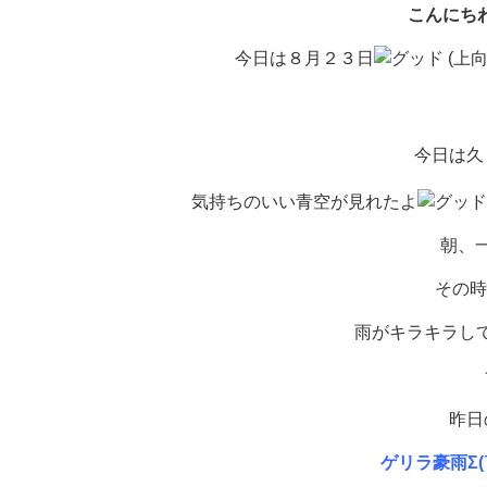
こんにちわ
今日は８月２３日
今日は久
気持ちのいい青空が見れたよ
朝、
その時
雨がキラキラし
昨日
ゲリラ豪雨Σ(￣