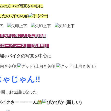
ムの方々の写真を中心に
たので(´◉◞౪◟◉)
９投!!お気に入り写真特集
本ロードレース】【第６戦】
場
バイクの写真
中心
を
に
や
じゃじゃん!!
今回、お世話になった
バイクさーーーーん