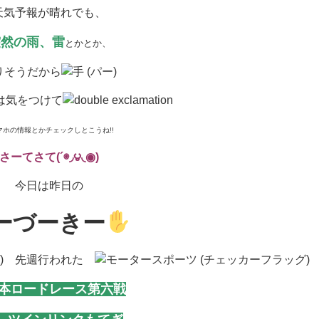
天気予報が晴れでも、
突然の雨、雷
とかとか、
りそうだから
は気をつけて
マホの情報とかチェックしとこうね!!
さーてさて(´◉◞౪◟◉)
今日は昨日の
ーづーきー
先週行われた
本ロードレース第六戦