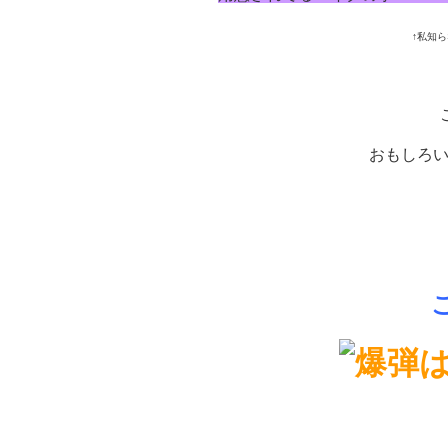
↑私知
おもしろ