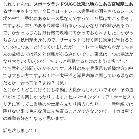
しれませんね。
スポーツランドSUGOは東北地方にある宮城県にあ
るサーキット
です。全日本ロードレース選手権が開催されるレース
場の中で一番北にあるレース場なんですって！冬場はすごく寒そう
ですよね。本社のある兵庫県明石市からはかなりの距離があるの
で、かがっちさんは飛行機で現地に向かっておられました。かがっ
ちさんは秋田県出身なので、サーキットに行く際に実家に寄れると
いいのになぁ、と思っていましたが・・・レース場からかがっちさ
んの故郷までは意外と距離があるみたいです。東北は一つの県はか
なり大きい(広い)ので、ちょっと移動するだけのように感じたとし
ても意外と時間がかかるんです。本社のある兵庫県も近畿地方の中
では大きい方ですよね！唯一太平洋と瀬戸内海に面している県なの
だとか。合ってる？よね？（笑）
とにかく！どこに行くにも移動は大変かもしれないですが、その道
中がとても楽しかったりしますよね♪パーキングエリア・サービスエ
リアに寄ってご当地のお土産を見たり購入したり・・・新幹線では
降りない限り色んな所に立ち寄ることができないので、リカは車で
の移動も好きだなぁと思います。
話を戻しまして！