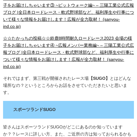
子をお届けしちゃいます③ ~ピットウォーク編~ – 三陽工業公式広報
ブログ |全日本ロードレース・軟式野球部など、福利厚生や行事につ
いて様々な情報をお届けします！広報が全力取材！ (sanyou-
ind.co.jp)
☆☆たかっちの投稿☆☆鈴鹿8時間耐久ロードレース2023 会場の様
子をお届けしちゃいます④ ~広報メンバー業務編~ – 三陽工業公式広
報ブログ |全日本ロードレース・軟式野球部など、福利厚生や行事に
ついて様々な情報をお届けします！広報が全力取材！ (sanyou-
ind.co.jp)
それではまず、第三戦が開催されたレース場
【SUGO】
とはどんな
場所なの？というところからお話をさせていただきたいと思いま
す。
スポーツランドSUGO
皆さんはスポーツランドSUGOがどこにあるのか知っています
か？？レースに詳しい方、また、ご近所の方は知っておられるかも