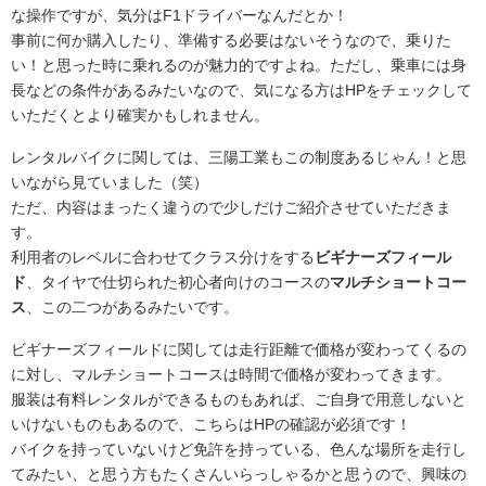
な操作ですが、気分はF1ドライバーなんだとか！
事前に何か購入したり、準備する必要はないそうなので、乗りた
い！と思った時に乗れるのが魅力的ですよね。ただし、乗車には身
長などの条件があるみたいなので、気になる方はHPをチェックして
いただくとより確実かもしれません。
レンタルバイクに関しては、三陽工業もこの制度あるじゃん！と思
いながら見ていました（笑）
ただ、内容はまったく違うので少しだけご紹介させていただきま
す。
利用者のレベルに合わせてクラス分けをする
ビギナーズフィール
ド
、タイヤで仕切られた初心者向けのコースの
マルチショートコー
ス
、この二つがあるみたいです。
ビギナーズフィールドに関しては走行距離で価格が変わってくるの
に対し、マルチショートコースは時間で価格が変わってきます。
服装は有料レンタルができるものもあれば、ご自身で用意しないと
いけないものもあるので、こちらはHPの確認が必須です！
バイクを持っていないけど免許を持っている、色んな場所を走行し
てみたい、と思う方もたくさんいらっしゃるかと思うので、興味の