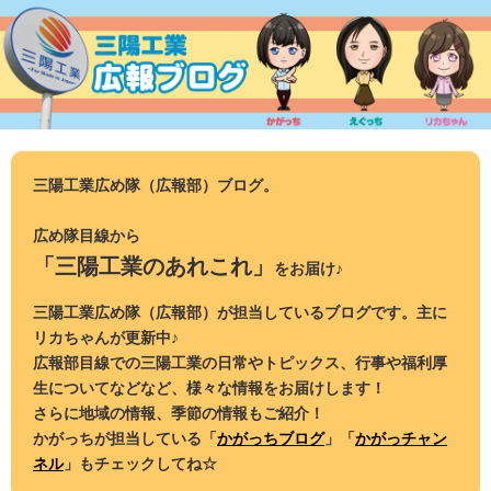
コ
ン
テ
ン
ツ
へ
ス
三陽工業広め隊（広報部）ブログ。
キ
ッ
広め隊目線から
プ
「三陽工業のあれこれ」
をお届け♪
三陽工業広め隊（広報部）が担当しているブログです。主に
リカちゃんが更新中♪
広報部目線での三陽工業の日常やトピックス、行事や福利厚
生についてなどなど、様々な情報をお届けします！
さらに地域の情報、季節の情報もご紹介！
かがっちが担当している「
かがっちブログ
」「
かがっチャン
ネル
」もチェックしてね☆