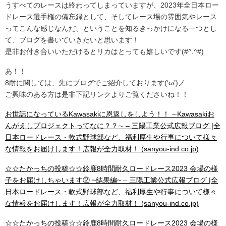
うすべてのレースは終わってしまっていますが、2023年全日本ロー
ドレース選手権の備忘録として、そしてレース場の雰囲気やレース
ってこんな感じなんだ、ということを知るきっかけになる一つとし
て、ブログを書いていきたいと思います！
是非お付き合いいただけるとリカはとっても嬉しいです(#^.^#)
あ！！
8耐に関しては、先にブログでご紹介しております(‘ω’)ノ
ご興味のある方は是非下記リンクよりご覧くださいね！！
お世話になっているKawasakiに恩返しをしよう！！ ∼Kawasakiお
んがえしプロジェクトってなに？？∼ – 三陽工業公式広報ブログ |全
日本ロードレース・軟式野球部など、福利厚生や行事について様々
な情報をお届けします！広報が全力取材！ (sanyou-ind.co.jp)
☆☆たかっちの投稿☆☆鈴鹿8時間耐久ロードレース2023 会場の様
子をお届けしちゃいます② ~結果編~ – 三陽工業公式広報ブログ |全
日本ロードレース・軟式野球部など、福利厚生や行事について様々
な情報をお届けします！広報が全力取材！ (sanyou-ind.co.jp)
☆☆たかっちの投稿☆☆鈴鹿8時間耐久ロードレース2023 会場の様