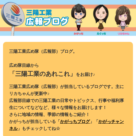
コ
ン
テ
ン
ツ
へ
ス
三陽工業広め隊（広報部）ブログ。
キ
ッ
広め隊目線から
プ
「三陽工業のあれこれ」
をお届け♪
三陽工業広め隊（広報部）が担当しているブログです。主に
リカちゃんが更新中♪
広報部目線での三陽工業の日常やトピックス、行事や福利厚
生についてなどなど、様々な情報をお届けします！
さらに地域の情報、季節の情報もご紹介！
かがっちが担当している「
かがっちブログ
」「
かがっチャン
ネル
」もチェックしてね☆