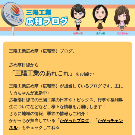
コ
ン
テ
ン
ツ
へ
ス
三陽工業広め隊（広報部）ブログ。
キ
ッ
広め隊目線から
プ
「三陽工業のあれこれ」
をお届け♪
三陽工業広め隊（広報部）が担当しているブログです。主に
リカちゃんが更新中♪
広報部目線での三陽工業の日常やトピックス、行事や福利厚
生についてなどなど、様々な情報をお届けします！
さらに地域の情報、季節の情報もご紹介！
かがっちが担当している「
かがっちブログ
」「
かがっチャン
ネル
」もチェックしてね☆