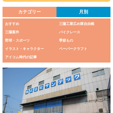
カテゴリー
月別
おすすめ
三陽工業広め隊自由帳
三陽案件
バイクレース
野球・スポーツ
季節もの
イラスト・キャラクター
ペーパークラフト
アイコム時代の記事