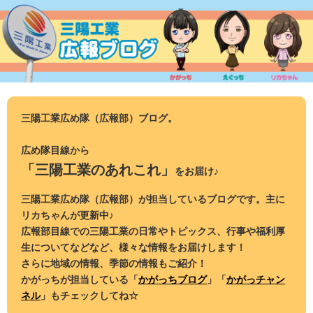
コ
ン
テ
ン
ツ
へ
ス
三陽工業広め隊（広報部）ブログ。
キ
ッ
広め隊目線から
プ
「三陽工業のあれこれ」
をお届け♪
三陽工業広め隊（広報部）が担当しているブログです。主に
リカちゃんが更新中♪
広報部目線での三陽工業の日常やトピックス、行事や福利厚
生についてなどなど、様々な情報をお届けします！
さらに地域の情報、季節の情報もご紹介！
かがっちが担当している「
かがっちブログ
」「
かがっチャン
ネル
」もチェックしてね☆