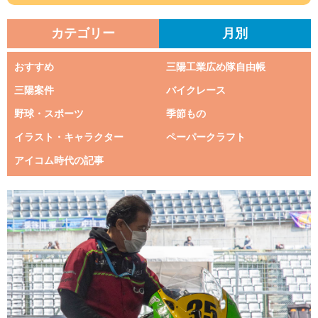
カテゴリー
月別
おすすめ
三陽工業広め隊自由帳
三陽案件
バイクレース
野球・スポーツ
季節もの
イラスト・キャラクター
ペーパークラフト
アイコム時代の記事