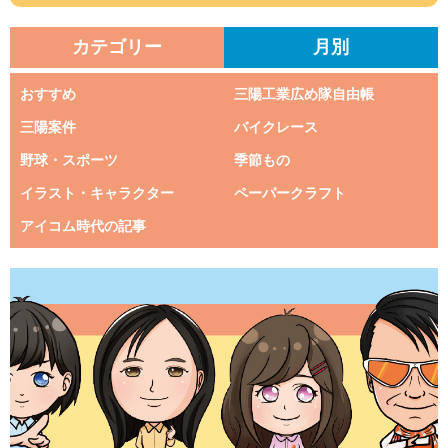
カテゴリー
月別
おすすめ
三陽工業広め隊自由帳
三陽案件
バイクレース
野球・スポーツ
季節もの
イラスト・キャラクター
ペーパークラフト
アイコム時代の記事