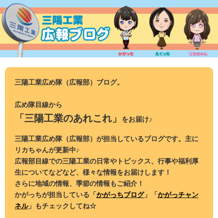
コ
ン
テ
ン
ツ
へ
ス
三陽工業広め隊（広報部）ブログ。
キ
ッ
広め隊目線から
プ
「三陽工業のあれこれ」
をお届け♪
三陽工業広め隊（広報部）が担当しているブログです。主に
リカちゃんが更新中♪
広報部目線での三陽工業の日常やトピックス、行事や福利厚
生についてなどなど、様々な情報をお届けします！
さらに地域の情報、季節の情報もご紹介！
かがっちが担当している「
かがっちブログ
」「
かがっチャン
ネル
」もチェックしてね☆