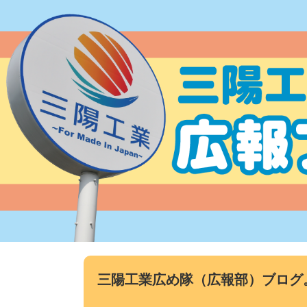
コ
ン
テ
ン
ツ
へ
ス
キ
ッ
プ
三陽工業広め隊（広報部）ブログ