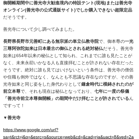
御開帳期間中に善光寺大勧進境内の特設テント(現地)または善光寺
オンライン(善光寺の公式通販サイト)でしか購入できない超限定品
だそうです。
善光寺について少し調べてみました。
長野県長野市元善町にある無宗派の単立仏教寺院
で、御本尊の
一光
三尊阿弥陀如来は日本最古の御仏とされる絶対秘仏
だそう。善光寺
如来は654年以来の秘仏として知られ、これまでに誰も見たことが
なく、未来永刧いかなる人も直接拝むことが許されない存在だった
そうです。絶対に誰も見てはいけないという条件は、善光寺の僧侶
や住職も例外ではなく、なんとも不思議な存在なのですが、その善
光寺如来と同じ姿をした身代わりとして
鎌倉時代に模鋳されたのが
前立本尊
で、それも現在は秘仏となっており、
七年に一度の祭儀
「善光寺前立本尊御開帳」の期間中だけ拝むことが許されている
ん
ですって！
▼善光寺
https://www.google.com/url?
sa=t&rct=j&q=&esrc=s&source=web&cd=&cad=rja&uact=8&ved=2a