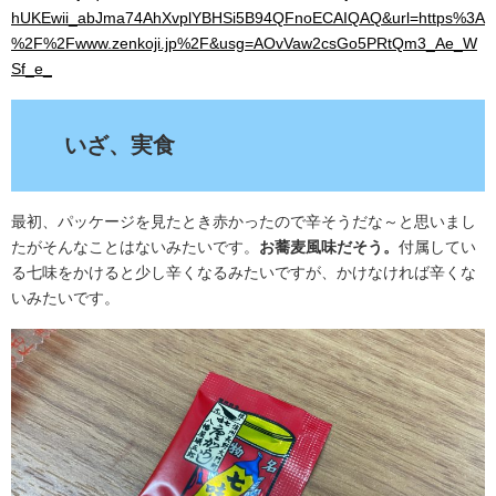
hUKEwii_abJma74AhXvplYBHSi5B94QFnoECAIQAQ&url=https%3A
%2F%2Fwww.zenkoji.jp%2F&usg=AOvVaw2csGo5PRtQm3_Ae_W
Sf_e_
いざ、実食
最初、パッケージを見たとき赤かったので辛そうだな～と思いまし
たがそんなことはないみたいです。
お蕎麦風味だそう。
付属してい
る七味をかけると少し辛くなるみたいですが、かけなければ辛くな
いみたいです。