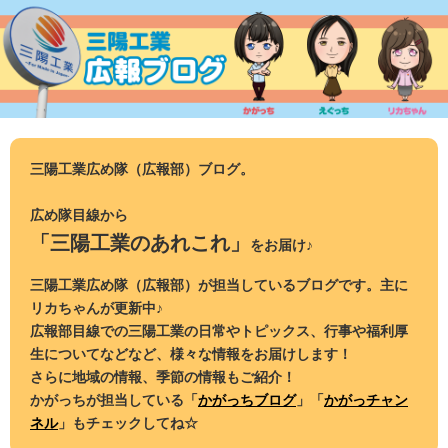
コ
ン
テ
ン
ツ
へ
ス
三陽工業広め隊（広報部）ブログ。
キ
ッ
広め隊目線から
プ
「三陽工業のあれこれ」
をお届け♪
三陽工業広め隊（広報部）が担当しているブログです。主に
リカちゃんが更新中♪
広報部目線での三陽工業の日常やトピックス、行事や福利厚
生についてなどなど、様々な情報をお届けします！
さらに地域の情報、季節の情報もご紹介！
かがっちが担当している「
かがっちブログ
」「
かがっチャン
ネル
」もチェックしてね☆