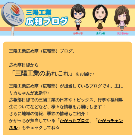
コ
ン
テ
ン
ツ
へ
ス
三陽工業広め隊（広報部）ブログ。
キ
ッ
広め隊目線から
プ
「三陽工業のあれこれ」
をお届け♪
三陽工業広め隊（広報部）が担当しているブログです。主に
リカちゃんが更新中♪
広報部目線での三陽工業の日常やトピックス、行事や福利厚
生についてなどなど、様々な情報をお届けします！
さらに地域の情報、季節の情報もご紹介！
かがっちが担当している「
かがっちブログ
」「
かがっチャン
ネル
」もチェックしてね☆