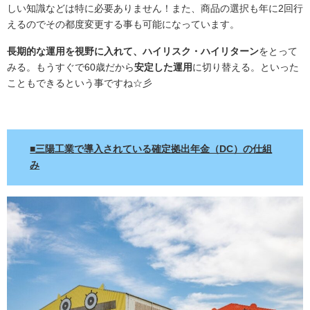
しい知識などは特に必要ありません！また、商品の選択も年に2回行
えるのでその都度変更する事も可能になっています。
長期的な運用を視野に入れて、ハイリスク・ハイリターン
をとって
みる。もうすぐで60歳だから
安定した運用
に切り替える。といった
こともできるという事ですね☆彡
.
■三陽工業で導入されている確定拠出年金（DC）の仕組
み