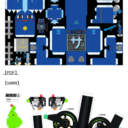
【PDF】
【10RR】