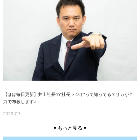
【ほぼ毎日更新】井上社長の"社長ラジオ"って知ってる？リカが全
力で布教します♪
2026.7.7
▼もっと見る▼