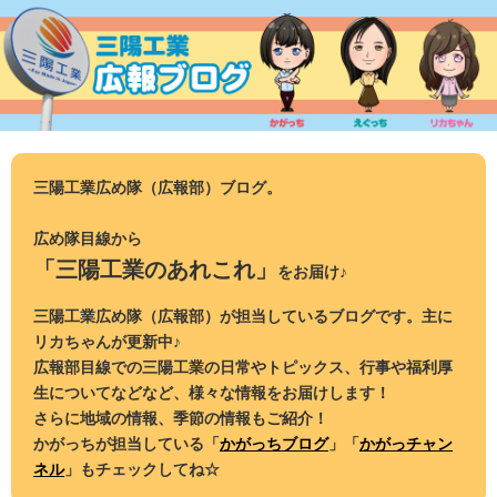
コ
ン
テ
ン
ツ
へ
ス
三陽工業広め隊（広報部）ブログ。
キ
ッ
広め隊目線から
プ
「三陽工業のあれこれ」
をお届け♪
三陽工業広め隊（広報部）が担当しているブログです。主に
リカちゃんが更新中♪
広報部目線での三陽工業の日常やトピックス、行事や福利厚
生についてなどなど、様々な情報をお届けします！
さらに地域の情報、季節の情報もご紹介！
かがっちが担当している「
かがっちブログ
」「
かがっチャン
ネル
」もチェックしてね☆