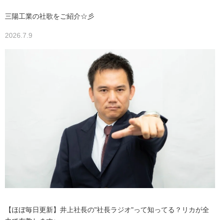
三陽工業の社歌をご紹介☆彡
2026.7.9
【ほぼ毎日更新】井上社長の"社長ラジオ"って知ってる？リカが全