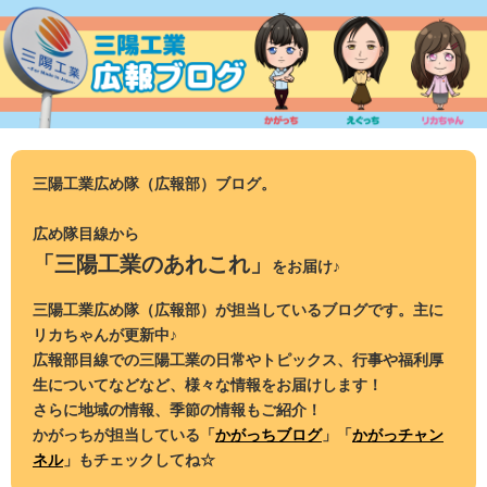
コ
ン
テ
ン
ツ
へ
ス
三陽工業広め隊（広報部）ブログ。
キ
ッ
広め隊目線から
プ
「三陽工業のあれこれ」
をお届け♪
三陽工業広め隊（広報部）が担当しているブログです。主に
リカちゃんが更新中♪
広報部目線での三陽工業の日常やトピックス、行事や福利厚
生についてなどなど、様々な情報をお届けします！
さらに地域の情報、季節の情報もご紹介！
かがっちが担当している「
かがっちブログ
」「
かがっチャン
ネル
」もチェックしてね☆