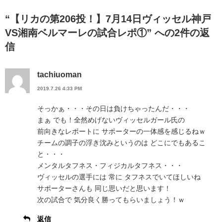
“【リカの第206投！】7月14日ヴィッセル神戸
VS湘南ベルマーレの試合レポ①” への2件の返
信
tachiuoman
2019.7.26 4:33 PM
そっかぁ・・・その日は負けちゃったんだ・・・
まぁ でも！全然めげないヴィッセルガール氏の
前向きなレポートに サポーターの一体感を感じるねｗ
チームの調子の浮き沈みというのは どこにでもあるこ
と・・・
メンタルタフネス・フィジカルタフネス・・・
ヴィッセルの選手には 常に タフネスでいてほしいね
サポーターさんも 同じ思いだと思います！
次の試合で 気分良く勝ってもらいましょう！ｗ
返信