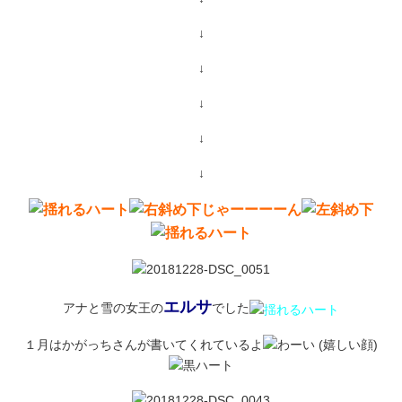
↓
↓
↓
↓
↓
じゃーーーーん
エルサ
アナと雪の女王の
でした
１月はかがっちさんが書いてくれているよ