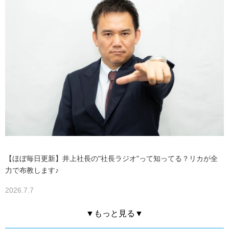
【ほぼ毎日更新】井上社長の"社長ラジオ"って知ってる？リカが全
力で布教します♪
2026.7.7
▼もっと見る▼