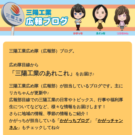
コ
ン
テ
ン
ツ
へ
ス
三陽工業広め隊（広報部）ブログ。
キ
ッ
広め隊目線から
プ
「三陽工業のあれこれ」
をお届け♪
三陽工業広め隊（広報部）が担当しているブログです。主に
リカちゃんが更新中♪
広報部目線での三陽工業の日常やトピックス、行事や福利厚
生についてなどなど、様々な情報をお届けします！
さらに地域の情報、季節の情報もご紹介！
かがっちが担当している「
かがっちブログ
」「
かがっチャン
ネル
」もチェックしてね☆