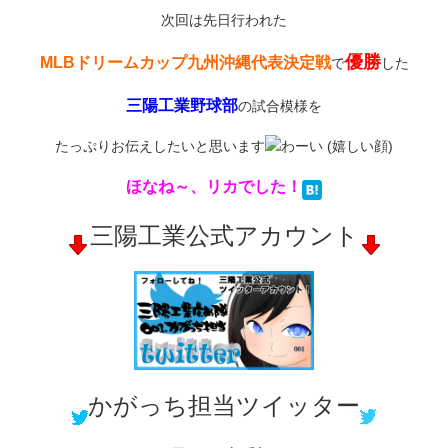
次回は先日行われた
優勝
MLBドリームカップ九州沖縄代表決定戦
で
した
三陽工業野球部
の試合模様を
たっぷりお伝えしたいと思います
ほなね～、リカでした！
三陽工業公式アカウント
かがっち担当ツイッター