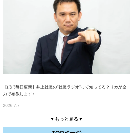
【ほぼ毎日更新】井上社長の"社長ラジオ"って知ってる？リカが全
力で布教します♪
2026.7.7
▼もっと見る▼
TOPページ