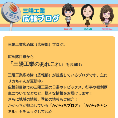
コ
ン
テ
ン
ツ
へ
ス
三陽工業広め隊（広報部）ブログ。
キ
ッ
広め隊目線から
プ
「三陽工業のあれこれ」
をお届け♪
三陽工業広め隊（広報部）が担当しているブログです。主に
リカちゃんが更新中♪
広報部目線での三陽工業の日常やトピックス、行事や福利厚
生についてなどなど、様々な情報をお届けします！
さらに地域の情報、季節の情報もご紹介！
かがっちが担当している「
かがっちブログ
」「
かがっチャン
ネル
」もチェックしてね☆