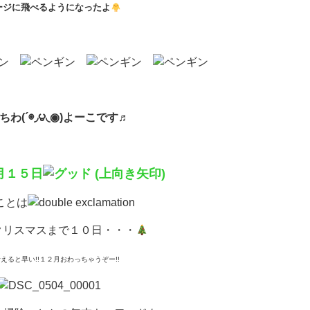
ージに飛べるようになったよ
ちわ(´◉◞౪◟◉)よーこです♬
月１５日
ことは
クリスマスまで１０日・・・
えると早い!!１２月おわっちゃうぞー!!