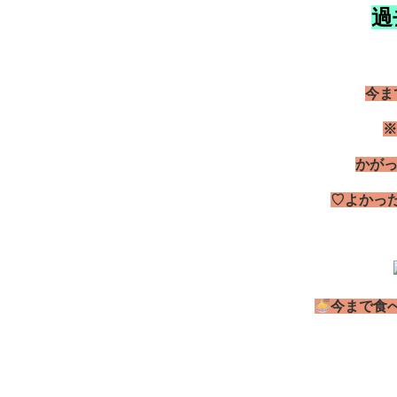
過
今ま
※
かがっ
♡よかっ
今
まで食