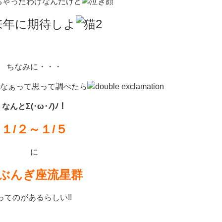
ちゃったわけなんだけど
来年に期待しよ
ちなみに・・・
なぁって思って調べたら
なんとΣ(･ω･ﾉ)ﾉ！
１/２～１/５
に
ぶんぎ座流星群
ってのがあるらしい!!