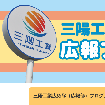
コ
ン
テ
ン
ツ
へ
ス
キ
ッ
プ
三陽工業広め隊（広報部）ブログ