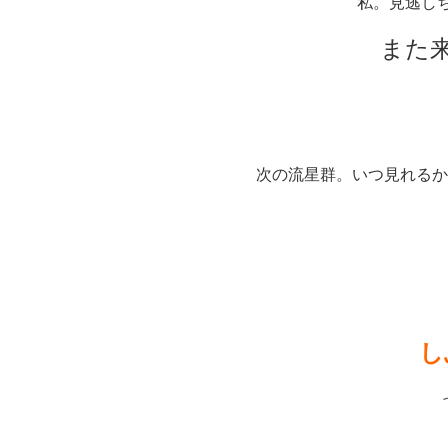
私。見逃し
また
次の流星群。いつ見れるか
し