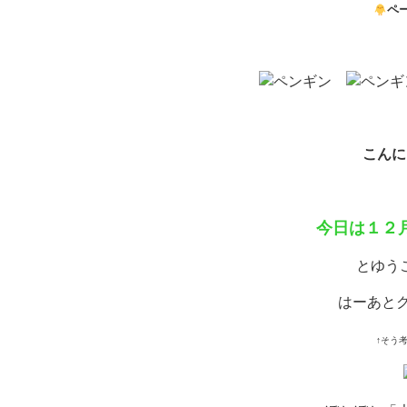
ペ
こんに
今日は１２
とゆう
はーあと
↑そう考