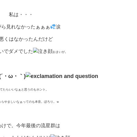
私は・・・
がら見れなかったぁぁぁ
涙
悪くはなかったんだけど
いでダメでした
おまいが。
´・ω・｀)
てたらいいなぁと思うのもホント。
うらやましいなぁってのも本音。ぽろり。ｗ
わけで。今年最後の流星群は